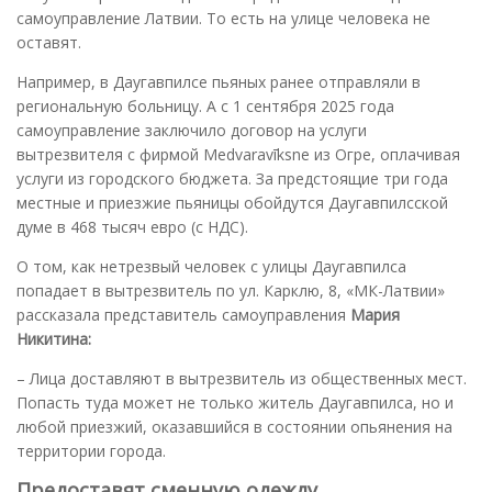
самоуправление Латвии. То есть на улице человека не
оставят.
Например, в Даугавпилсе пьяных ранее отправляли в
региональную больницу. А с 1 сентября 2025 года
самоуправление заключило договор на услуги
вытрезвителя с фирмой Medvaravīksne из Огре, оплачивая
услуги из городского бюджета. За предстоящие три года
местные и приезжие пьяницы обойдутся Даугавпилсской
думе в 468 тысяч евро (с НДС).
О том, как нетрезвый человек с улицы Даугавпилса
попадает в вытрезвитель по ул. Карклю, 8, «МК-Латвии»
рассказала представитель самоуправления
Мария
Никитина:
– Лица доставляют в вытрезвитель из общественных мест.
Попасть туда может не только житель Даугавпилса, но и
любой приезжий, оказавшийся в состоянии опьянения на
территории города.
Предоставят сменную одежду