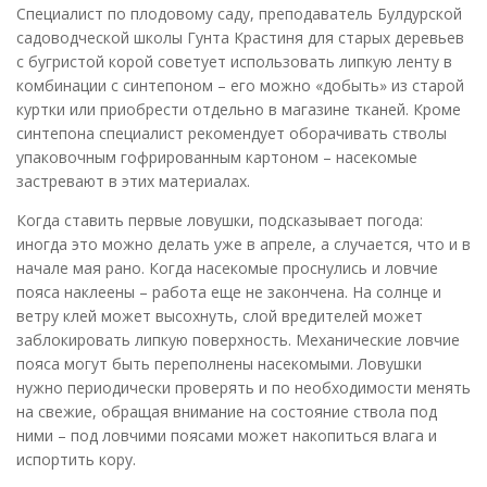
Специалист по плодовому саду, преподаватель Булдурской
садоводческой школы Гунта Крастиня для старых деревьев
с бугристой корой советует использовать липкую ленту в
комбинации с синтепоном – его можно «добыть» из старой
куртки или приобрести отдельно в магазине тканей. Кроме
синтепона специалист рекомендует оборачивать стволы
упаковочным гофрированным картоном – насекомые
застревают в этих материалах.
Когда ставить первые ловушки, подсказывает погода:
иногда это можно делать уже в апреле, а случается, что и в
начале мая рано. Когда насекомые проснулись и ловчие
пояса наклеены – работа еще не закончена. На солнце и
ветру клей может высохнуть, слой вредителей может
заблокировать липкую поверхность. Механические ловчие
пояса могут быть переполнены насекомыми. Ловушки
нужно периодически проверять и по необходимости менять
на свежие, обращая внимание на состояние ствола под
ними – под ловчими поясами может накопиться влага и
испортить кору.