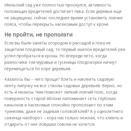
Июньский сад уже полностью проснулся, активность
ползающих вредителей достигает пика. Если деревья еще
не защищены, сейчас последнее время установить ловчие
пояса, чтобы перекрыть насекомым доступ к кроне.
Не пройти, не проползти
Если вы были заняты огородом и рассадой и пока не
защитили плодовый сад, то первый эшелон вредителей уже
успел пробраться в кроны. Но впереди лето, когда
разносчики тли муравьи и гусеницы плодожорки начнут
перемещаться по коре деревьев.
Казалось бы – чего проще? Взять и наклеить садовую
ленту-липучку на все стволы садовых деревьев. Верно, но
есть и нюансы. Чем поможет липкий ловчий пояс, когда
поверхность старой яблони напоминает сеть глубоких
каньонов и насекомые спокойно проползают по этим
туннелям, даже не задевая головой клей? А у однолетнего
саженца наоборот – кора настолько нежная, что клеить и
отдирать от нее ловушки совсем не хочется.