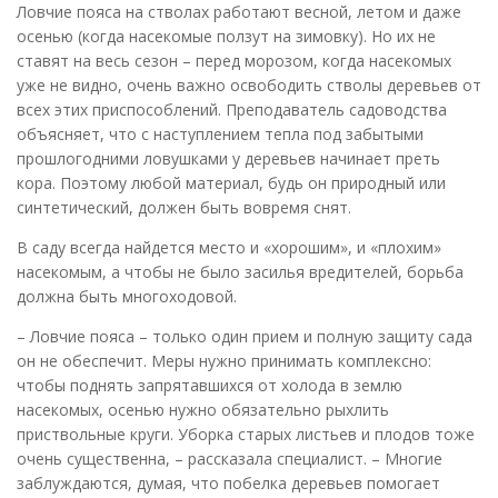
Ловчие пояса на стволах работают весной, летом и даже
осенью (когда насекомые ползут на зимовку). Но их не
ставят на весь сезон – перед морозом, когда насекомых
уже не видно, очень важно освободить стволы деревьев от
всех этих приспособлений. Преподаватель садоводства
объясняет, что с наступлением тепла под забытыми
прошлогодними ловушками у деревьев начинает преть
кора. Поэтому любой материал, будь он природный или
синтетический, должен быть вовремя снят.
В саду всегда найдется место и «хорошим», и «плохим»
насекомым, а чтобы не было засилья вредителей, борьба
должна быть многоходовой.
– Ловчие пояса – только один прием и полную защиту сада
он не обеспечит. Меры нужно принимать комплексно:
чтобы поднять запрятавшихся от холода в землю
насекомых, осенью нужно обязательно рыхлить
приствольные круги. Уборка старых листьев и плодов тоже
очень существенна, – рассказала специалист. – Многие
заблуждаются, думая, что побелка деревьев помогает