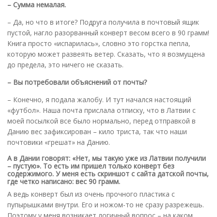
– Сумма немалая.
– Да, но что в итоге? Подруга получила в почтовый ящик
пустой, нагло разорванный конверт весом всего в 90 грамм!
Книга просто «испарилась», словно это горстка пепла,
которую может развеять ветер. Сказать, что я возмущена
до предела, это ничего не сказать.
– Вы потребовали объяснений от почты?
– Конечно, я подала жалобу. И тут начался настоящий
«футбол». Наша почта прислала отписку, что в Латвии с
моей посылкой все было нормально, перед отправкой в
Данию вес зафиксирован – кило триста, так что наши
почтовики «грешат» на Данию.
А в Дании говорят: «Нет, мы такую уже из Латвии получили
– пустую». То есть им пришел только конверт без
содержимого. У меня есть скриншот с сайта датской почты,
где четко написано: вес 90 грамм.
А ведь конверт был из очень прочного пластика с
пупырышками внутри. Его и ножом-то не сразу разрежешь.
Поэтому у меня возникает логичный вопрос – на каком