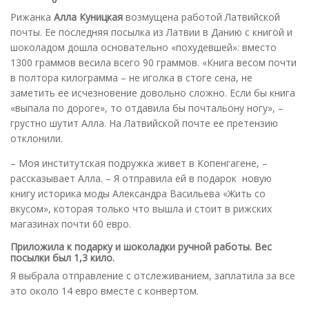
Рижанка
Алла Куницкая
возмущена работой Латвийской
почты. Ее последняя посылка из Латвии в Данию с книгой и
шоколадом дошла основательно «похудевшей»: вместо
1300 граммов весила всего 90 граммов. «Книга весом почти
в полтора килограмма – не иголка в стоге сена, не
заметить ее исчезновение довольно сложно. Если бы книга
«выпала по дороге», то отдавила бы почтальону ногу», –
грустно шутит Алла. На Латвийской почте ее претензию
отклонили.
– Моя институтская подружка живет в Копенгагене, –
рассказывает Алла. – Я отправила ей в подарок новую
книгу историка моды Александра Васильева «Жить со
вкусом», которая только что вышла и стоит в рижских
магазинах почти 60 евро.
Приложила к подарку и шоколадки ручной работы. Вес
посылки был 1,3 кило.
Я выбрала отправление с отслеживанием, заплатила за все
это около 14 евро вместе с конвертом.