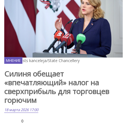
Flickr / Valsts kanceleja/State Chancellery
МНЕНИЕ
Силиня обещает
«впечатляющий» налог на
сверхприбыль для торговцев
горючим
18 марта 2026 17:00
0