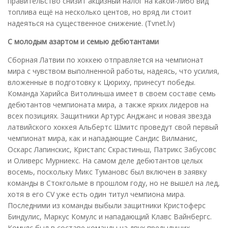
правительство снизит акцизный налог на какой-либо вид
топлива ещё на несколько центов, но вряд ли стоит
надеяться на существенное снижение. (Tvnet.lv)
С молодым азартом и семью дебютантами
Сборная Латвии по хоккею отправляется на чемпионат
мира с чувством выполненной работы, надеясь, что усилия,
вложенные в подготовку к Цюриху, принесут победы.
Команда Харийса Витолиньша имеет в своем составе семь
дебютантов чемпионата мира, а также ярких лидеров на
всех позициях. Защитники Артурс Анджанс и новая звезда
латвийского хоккея Альбертс Шмитс проведут свой первый
чемпионат мира, как и нападающие Сандис Вилманис,
Оскарс Лапинскис, Кристапс Скрастиньш, Патрикс Забусовс
и Оливерс Мурниекс. На самом деле дебютантов целых
восемь, поскольку Микс Тумановс был включен в заявку
команды в Стокгольме в прошлом году, но не вышел на лед,
хотя в его CV уже есть один титул чемпиона мира.
Последними из команды выбыли защитники Кристоферс
Биндулис, Маркус Комулс и нападающий Клавс Вайнбергс.
Комулс был в составе команды на двух предыдущих