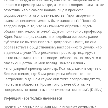
плохого о премьер-министре, а теперь говорим". Она также
отметила, что с самого начала, еще в процессе
формирования этого правительства, "противоречия и
взаимная несовместимость были заложены": "Простой
твердой веры в то, что мы каким-то образом найдем
общий язык, недостаточно". Другой политолог, профессор
Юрис Розенвалдс, сказал, что подобная риторика ранее
публично не высказывалась "Прогрессивными"", но она
соответствует общественному настроению: "Я думаю, что
в данном случае "Прогрессивные просто артикулируют,
четко выражают то, что говорит общество, потому что в
глазах общества, на мой взгляд, Эвикас Силиня -
непопулярный премьер-министр. Поэтому, как и в случае с
беспилотником, где была реакция на общественное
настроение, в данном случае они тоже воспроизводят то,
что есть в обществе. Кроме того, ранее об этом не
говорилось по понятным политическим причинам". (Delfi.lv)
Инфляция - все только начинается
Последние данные по инфляции не внушают оптимизма.