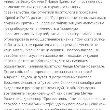
министра Эвику Силиню ("Новое Единство"), поставив под
сомнение ее пригодность к должности главы
правительства. Как отметили политологи в программе
"Spried ar Delfi", до сих пор "Прогрессивные" не высказывали
подобной критики, а недавние заявления указывают как на
предвыборную напряженность и "взаимную
несовместимость" партий, так и на попытку политически
отреагировать на общественное мнение. "Они согласились
работать в этом правительстве, а премьер-министр не
изменилась, "калибр" не изменился. Поэтому внезапные
разоблачения спустя несколько лет - похоже, ситуация
просто настолько обострилась, что мы начинаем
обзываться", - заявила политолог Лелде Метла-Розентале.
После событий воскресенья, связанных с отставкой
Андриса Спрудса, депутат "Прогрессивных" Каспарс
Бришкенс сказал, что "у госпожи Силини нет калибра для
лидерства и руководства командой, чтобы она могла
возглавлять такую коалицию". Как отметила Метла-
Розентале, до сих пор "Прогрессивные" не говорили ничего
плохого о премьер-министре: "До сих пор, пока мы еще как-
то могли сотрудничать, мы публично не говорили ничего