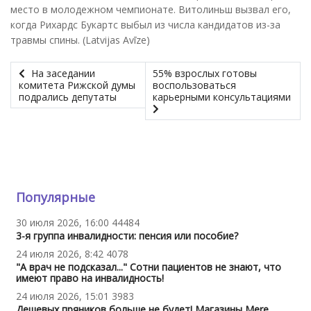
место в молодежном чемпионате. Витолиньш вызвал его,
когда Рихардс Букартс выбыл из числа кандидатов из-за
травмы спины. (Latvijas Avīze)
На заседании
55% взрослых готовы
комитета Рижской думы
воспользоваться
подрались депутаты
карьерными консультациями
Популярные
30 июля 2026, 16:00
44484
3-я группа инвалидности: пенсия или пособие?
24 июля 2026, 8:42
4078
"А врач не подсказал..." Сотни пациентов не знают, что
имеют право на инвалидность!
24 июля 2026, 15:01
3983
Дешевых пряников больше не будет! Магазины Mere