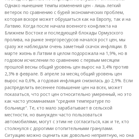
Однако нынешние темпы изменения цен - лишь легкий
ветерок по сравнению с бурей экономических проблем,
которая вскоре может обрушиться как на Европу, так и на
Латвию. Когда после начала военного конфликта на
Ближнем Востоке и последующей блокады Ормузского
пролива, на рынке энергоресурсов начался рост цен, мы
сразу же наблюдали очень заметный скачок инфляции. В
марте жизнь в Латвии в целом подорожала на 1,9%, но в
годовом исчислении по сравнению с первым месяцем
прошлой весны общий уровень цен вырос на 3,4% против
2,3% в феврале. В апреле за месяц общий уровень цен
вырос на 0,6%, а годовая инфляция снизилась до 2,9%. Если
распределить весеннее повышение цен на всех, может
показаться, что рост цен относительно умеренный, но это
как часто упоминаемая "средняя температуре по
больнице". Те, кто мало зарабатывает в сельской
местности, но вынужден часто пользоваться
автомобилями, могут с этим не согласиться, как и те, кто
столкнулся с дорогими отопительными гранулами.
Ситуацию можно оценить как довольно неприятную, но она