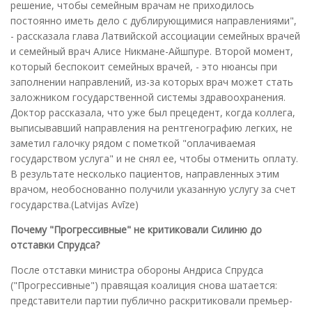
решение, чтобы семейным врачам не приходилось
постоянно иметь дело с дублирующимися направлениями",
- рассказала глава Латвийской ассоциации семейных врачей
и семейный врач Алисе Никмане-Айшпуре. Второй момент,
который беспокоит семейных врачей, - это нюансы при
заполнении направлений, из-за которых врач может стать
заложником государственной системы здравоохранения.
Доктор рассказала, что уже был прецедент, когда коллега,
выписывавший направления на рентгенографию легких, не
заметил галочку рядом с пометкой "оплачиваемая
государством услуга" и не снял ее, чтобы отменить оплату.
В результате несколько пациентов, направленных этим
врачом, необоснованно получили указанную услугу за счет
государства.(Latvijas Avīze)
Почему "Прогрессивные" не критиковали Силиню до
отставки Спрудса?
После отставки министра обороны Андриса Спрудса
("Прогрессивные") правящая коалиция снова шатается:
представители партии публично раскритиковали премьер-