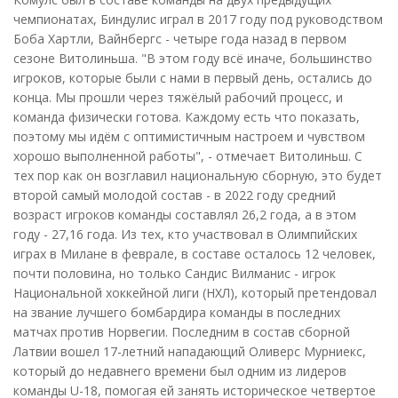
чемпионатах, Биндулис играл в 2017 году под руководством
Боба Хартли, Вайнбергс - четыре года назад в первом
сезоне Витолиньша. "В этом году всё иначе, большинство
игроков, которые были с нами в первый день, остались до
конца. Мы прошли через тяжёлый рабочий процесс, и
команда физически готова. Каждому есть что показать,
поэтому мы идём с оптимистичным настроем и чувством
хорошо выполненной работы", - отмечает Витолиньш. С
тех пор как он возглавил национальную сборную, это будет
второй самый молодой состав - в 2022 году средний
возраст игроков команды составлял 26,2 года, а в этом
году - 27,16 года. Из тех, кто участвовал в Олимпийских
играх в Милане в феврале, в составе осталось 12 человек,
почти половина, но только Сандис Вилманис - игрок
Национальной хоккейной лиги (НХЛ), который претендовал
на звание лучшего бомбардира команды в последних
матчах против Норвегии. Последним в состав сборной
Латвии вошел 17-летний нападающий Оливерс Мурниекс,
который до недавнего времени был одним из лидеров
команды U-18, помогая ей занять историческое четвертое