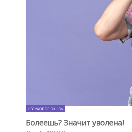
Freepik.com
«СЛУХОВОЕ ОКНО»
Болеешь? Значит уволена!