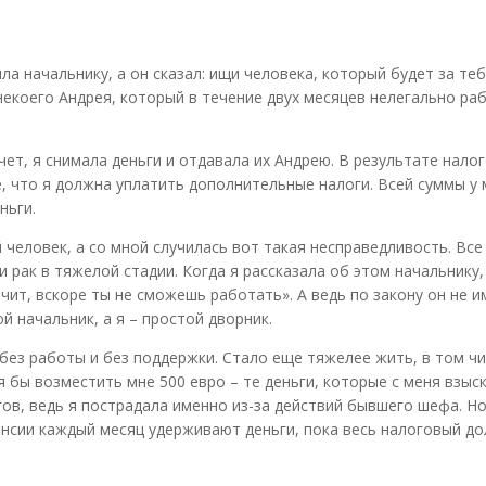
ила начальнику, а он сказал: ищи человека, который будет за те
некоего Андрея, который в течение двух месяцев нелегально ра
чет, я снимала деньги и отдавала их Андрею. В результате нало
, что я должна уплатить дополнительные налоги. Всей суммы у 
ньги.
 человек, а со мной случилась вот такая несправедливость. Все
 рак в тяжелой стадии. Когда я рассказала об этом начальнику,
начит, вскоре ты не сможешь работать». А ведь по закону он не и
й начальник, а я – простой дворник.
 без работы и без поддержки. Стало еще тяжелее жить, в том ч
 бы возместить мне 500 евро – те деньги, которые с меня взыс
ов, ведь я пострадала именно из-за действий бывшего шефа. Н
пенсии каждый месяц удерживают деньги, пока весь налоговый до