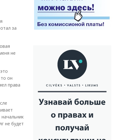
бя
ботал за
говая
меня не
 это
 то он
мел права
исле
кивает
о начальник
лг не будет