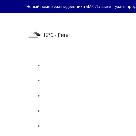
Новый номер еженедельника «МК-Латвия» – уже в прод
15°C
- Рига