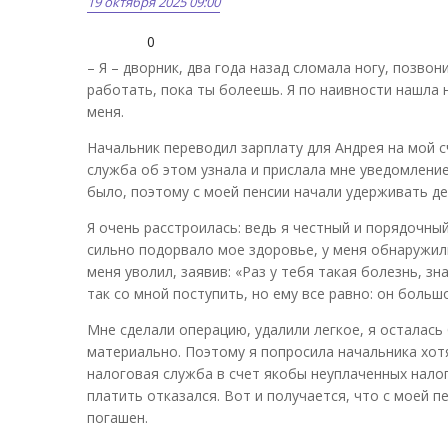
19 октября 2025 09:00
0
– Я – дворник, два года назад сломала ногу, позвон
работать, пока ты болеешь. Я по наивности нашла 
меня.
Начальник переводил зарплату для Андрея на мой с
служба об этом узнала и прислала мне уведомление
было, поэтому с моей пенсии начали удерживать де
Я очень расстроилась: ведь я честный и порядочный
сильно подорвало мое здоровье, у меня обнаружили
меня уволил, заявив: «Раз у тебя такая болезнь, з
так со мной поступить, но ему все равно: он большо
Мне сделали операцию, удалили легкое, я осталась
материально. Поэтому я попросила начальника хотя
налоговая служба в счет якобы неуплаченных налог
платить отказался. Вот и получается, что с моей 
погашен.