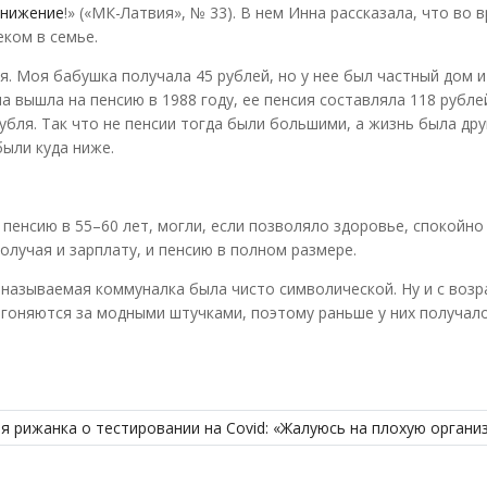
унижение
!» («МК-Латвия», № 33). В нем Инна рассказала, что во 
ком в семье.
я. Моя бабушка получала 45 рублей, но у нее был частный дом и
вышла на пенсию в 1988 году, ее пенсия составляла 118 рубле
бля. Так что не пенсии тогда были большими, а жизнь была дру
ыли куда ниже.
 пенсию в 55–60 лет, могли, если позволяло здоровье, спокойн
олучая и зарплату, и пенсию в полном размере.
 называемая коммуналка была чисто символической. Ну и с воз
 гоняются за модными штучками, поэтому раньше у них получал
 рижанка о тестировании на Covid: «Жалуюсь на плохую органи