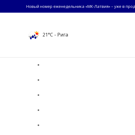
Новый номер еженедельника «МК-Латвия» – уже в прод
21°C
- Рига