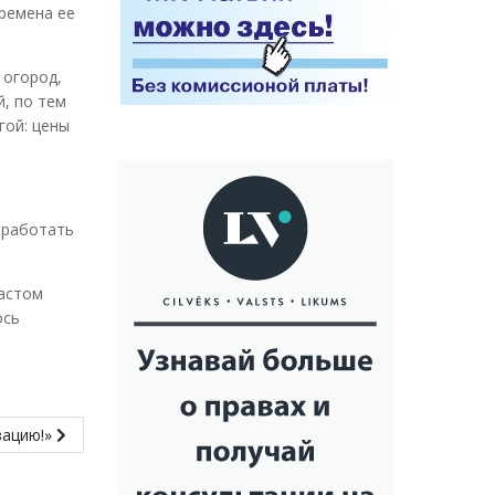
времена ее
 огород,
й, по тем
гой: цены
о работать
растом
ось
зацию!»