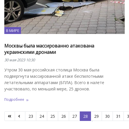
В МИРЕ
Москвы была массированно атакована
украинскими дронами
30 мая 2023 10:30
Утром 30 мая российская столица Москва была
подвергнута массированной атаке беспилотными
летательными аппаратами (БПЛА). Всего в налете
участвовало, по меньшей мере, 25 дронов.
Подробнее
23
24
25
26
27
28
29
30
31
Страница 28 из 45