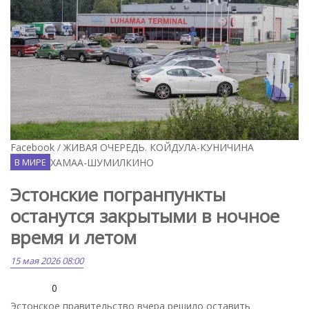
Facebook / ЖИВАЯ ОЧЕРЕДЬ. КОЙДУЛА-КУНИЧИНА
ГОРА.ЛУХАМАА-ШУМИЛКИНО
В МИРЕ
Эстонские погранпункты
останутся закрытыми в ночное
время и летом
15 мая 2026 08:00
0
Эстонское правительство вчера решило оставить