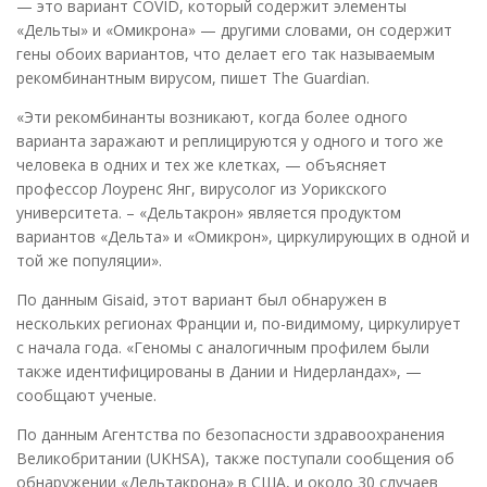
— это вариант COVID, который содержит элементы
«Дельты» и «Омикрона» — другими словами, он содержит
гены обоих вариантов, что делает его так называемым
рекомбинантным вирусом, пишет The Guardian.
«Эти рекомбинанты возникают, когда более одного
варианта заражают и реплицируются у одного и того же
человека в одних и тех же клетках, — объясняет
профессор Лоуренс Янг, вирусолог из Уорикского
университета. – «Дельтакрон» является продуктом
вариантов «Дельта» и «Омикрон», циркулирующих в одной и
той же популяции».
По данным Gisaid, этот вариант был обнаружен в
нескольких регионах Франции и, по-видимому, циркулирует
с начала года. «Геномы с аналогичным профилем были
также идентифицированы в Дании и Нидерландах», —
сообщают ученые.
По данным Агентства по безопасности здравоохранения
Великобритании (UKHSA), также поступали сообщения об
обнаружении «Дельтакрона» в США, и около 30 случаев