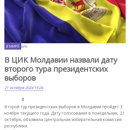
Freepik.com
В МИРЕ
В ЦИК Молдавии назвали дату
второго тура президентских
выборов
21 октября 2024 15:24
0
Второй тур президентских выборов в Молдавии пройдет 3
ноября текущего года. Дату голосования в понедельник, 21
октября, объявила Центральная избирательная комиссия
республики.