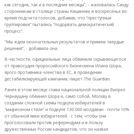
как сегодня, так и в последние месяцы”, - жаловалась Санду
сторонникам в столице страны Кишиневе в воскресенье во
время подсчета голосов, добавив, что “преступные
группировки” пытались “подорвать демократический
процесс”.
“Мы ждем окончательных результатов и примем твердые
решения”, - добавила она.
В частности, официальные лица обвинили скрывающегося
от правосудия пророссийского бизнесмена Илана Шора,
ярого противника членства в ЕС, в проведении
дестабилизирующей кампании, пишет The Guardian.
Ранее в этом месяце глава национальной полиции Виорел
Чернауцану обвинил Шора и, само собой, Москву в
создании сложной схемы подкупа избирателей в
“мафиозном стиле” и подкупе 130 000 молдаван - почти 10%
от обычной явки избирателей - с тем, чтобы они
проголосовали против референдума и в пользу
дружественных России кандидатов, что он назвал