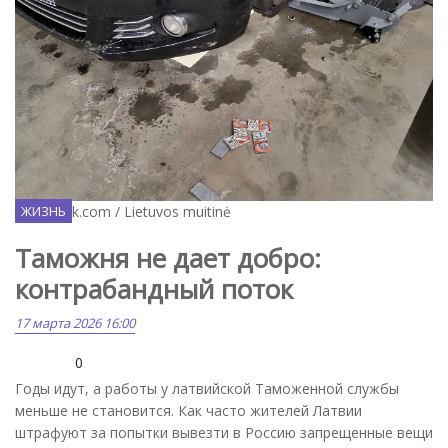
Facebook.com / Lietuvos muitinė
ЖИЗНЬ
Таможня не дает добро:
контрабандный поток
17 марта 2026 16:00
0
Годы идут, а работы у латвийской Таможенной службы
меньше не становится. Как часто жителей Латвии
штрафуют за попытки вывезти в Россию запрещенные вещи