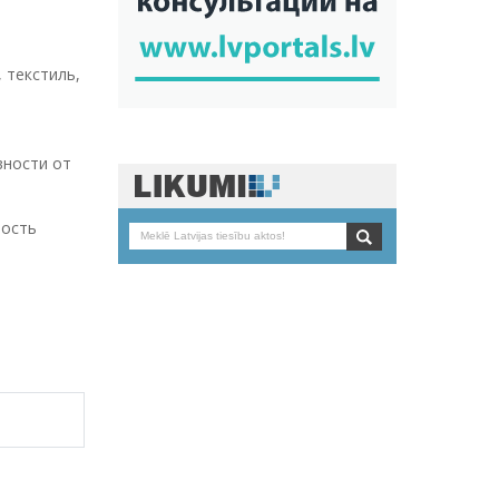
 текстиль,
вности от
ность