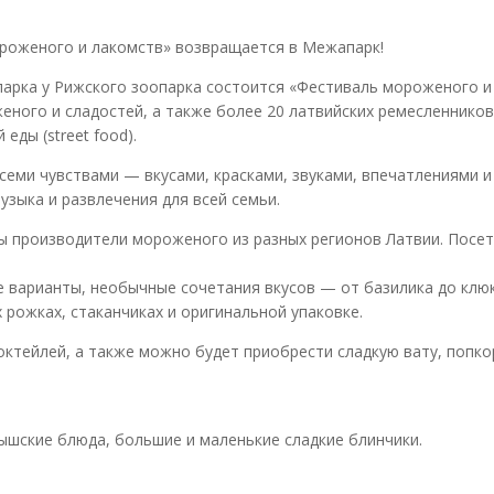
роженого и лакомств» возвращается в Межапарк!
апарка у Рижского зоопарка состоится «Фестиваль мороженого и
еного и сладостей, а также более 20 латвийских ремесленников
еды (street food).
семи чувствами — вкусами, красками, звуками, впечатлениями и
узыка и развлечения для всей семьи.
ны производители мороженого из разных регионов Латвии. Посе
е варианты, необычные сочетания вкусов — от базилика до клю
рожках, стаканчиках и оригинальной упаковке.
ктейлей, а также можно будет приобрести сладкую вату, попкор
ышские блюда, большие и маленькие сладкие блинчики.