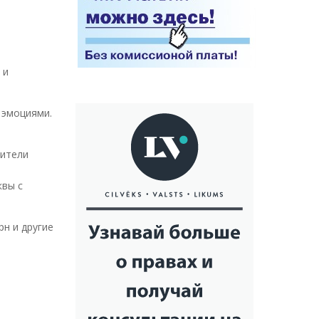
 и
 эмоциями.
тители
квы с
н и другие