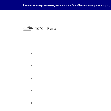
Новый номер еженедельника «МК-Латвия» – уже в прод
16°C
- Рига