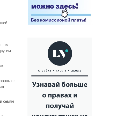
ашей
ен на
другим
их
занных с
цы
ли семян