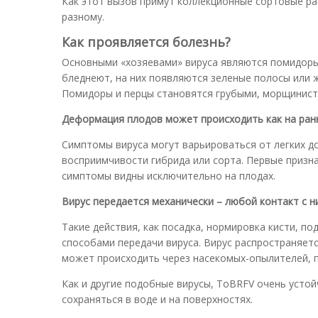
Как этот вызов примут коллекционные сортовые рас
разному.
Как проявляется болезнь?
Основными «хозяевами» вируса являются помидоры 
бледнеют, на них появляются зеленые полосы или ж
Помидоры и перцы становятся грубыми, морщинист
Деформация плодов может происходить как на ранни
Симптомы вируса могут варьироваться от легких д
восприимчивости гибрида или сорта. Первые призна
симптомы видны исключительно на плодах.
Вирус передается механически – любой контакт с 
Такие действия, как посадка, нормировка кисти, п
способами передачи вируса. Вирус распространяетс
может происходить через насекомых-опылителей, п
Как и другие подобные вирусы, ToBRFV очень устой
сохраняться в воде и на поверхностях.