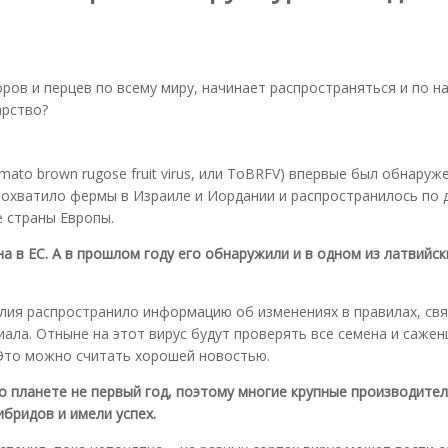
ров и перцев по всему миру, начинает распространяться и по н
арство?
to brown rugose fruit virus, или ToBRFV) впервые был обнаруж
 охватило фермы в Израиле и Иордании и распространилось по 
е страны Европы.
а в ЕС. А в прошлом году его обнаружили и в одном из латвийск
лия распространило информацию об изменениях в правилах, свя
ла. Отныне на этот вирус будут проверять все семена и сажен
 Это можно считать хорошей новостью.
о планете не первый год, поэтому многие крупные производите
ибридов и имели успех.