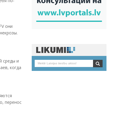
ебя по-
FV они
некрозы.
й среды и
аев, когда
ляются
о, перенос