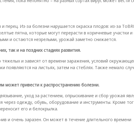
тения, пока непонятно – на разных сортах вирус может вести с
и перец. Из-за болезни нарушается окраска плодов: из-за ToBR
елтые пятна, которые могут перерасти в коричневые участки и 
ыми и остаются незрелыми, урожай заметно снижается.
х, так и на поздних стадиях развития.
о тяжелых и зависят от времени заражения, условий окружающе
ки появляются на листьях, затем на стеблях. Также немало случ
ним может привести к распространению болезни.
одвязывание, уход за растением, опрыскивание и сбор урожая яв
я через одежду, обувь, оборудование и инструменты. Кроме тог
ереносит его и белокрылка.
чив и очень заразен. Он может в течение длительного времени