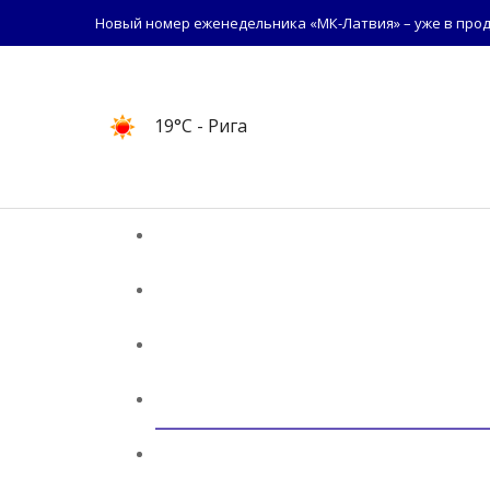
Новый номер еженедельника «МК-Латвия» – уже в прод
19°C
- Рига