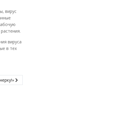
ы, вирус
анные
рабочую
 растения.
ния вируса
ые в тех
нерку!»