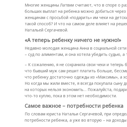
Многие женщины Латвии считают, что в споре о ра
больших выплат на ребенка можно добиться через
женщинам с просьбой «подарить» им чеки на детски
такой способ? И что на самом деле влияет на реш
Натальей Сергачевой.
«А теперь ребенку ничего не нужно!»
Недавно молодая женщина Анна в социальной сети 
– суд по алиментам, и она хотела убедить судью, а
– К сожалению, я не сохранила свои чеки и теперь 
что бывший муж сам решит платить больше, бессмыс
что ребенку достаточно одежды из «Максимы», а хо
Но когда мы жили вместе, я всегда покупала сыну 
на которых нельзя экономить… Пожалуйста, подарите
что-то куплю, пока в этом нет необходимости.
Самое важное – потребности ребенка
По словам юриста Натальи Сергачевой, при опреде
потребности ребенка, а уже во вторую – на доходы