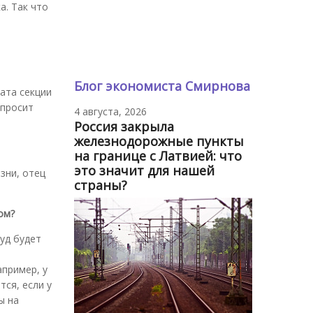
а. Так что
Блог экономиста Смирнова
ата секции
 просит
4 августа, 2026
Россия закрыла
железнодорожные пункты
на границе с Латвией: что
это значит для нашей
зни, отец
страны?
ом?
уд будет
апример, у
тся, если у
ы на