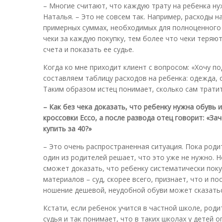
– Многие считают, что каждую трату на ребенка н
Наталья. – Это не совсем так. Например, расходы н
примерных суммах, необходимых для полноценного 
чеки за каждую покупку, тем более что чеки теряю
счета и показать ее судье.
Когда ко мне приходит клиент с вопросом: «Хочу по
составляем таблицу расходов на ребенка: одежда, 
Таким образом истец понимает, сколько сам тратит
– Как без чека доказать, что ребенку нужна обувь
кроссовки Ecco, а после развода отец говорит: «За
купить за 40?»
– Это очень распространенная ситуация. Пока роди
один из родителей решает, что это уже не нужно. Н
сможет доказать, что ребенку систематически поку
материалов – суд, скорее всего, признает, что и п
ношение дешевой, неудобной обуви может сказаться
Кстати, если ребенок учится в частной школе, ро
судья и так понимает, что в таких школах у детей