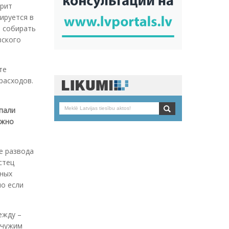
орит
тируется в
и собирать
вского
те
расходов.
упали
ожно
е развода
стец
нных
но если
ежду –
 чужим