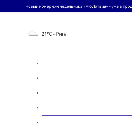
Новый номер еженедельника «МК-Латвия» – уже в прод
21°C
- Рига