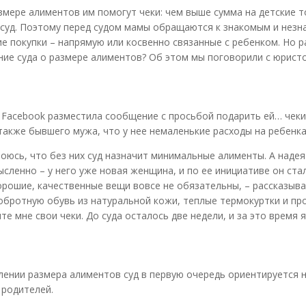
змере алиментов им помогут чеки: чем выше сумма на детские т
 суд. Поэтому перед судом мамы обращаются к знакомым и нез
е покупки – напрямую или косвенно связанные с ребенком. Но 
ение суда о размере алиментов? Об этом мы поговорили с юрист
Facebook разместила сообщение с просьбой подарить ей… чеки
 также бывшего мужа, что у нее немаленькие расходы на ребенка
боюсь, что без них суд назначит минимальные алименты. А надея
ленно – у него уже новая женщина, и по ее инициативе он ста
рошие, качественные вещи вовсе не обязательны, – рассказыва
добротную обувь из натуральной кожи, теплые термокуртки и пр
 мне свои чеки. До суда осталось две недели, и за это время я
лении размера алиментов суд в первую очередь ориентируется 
 родителей.