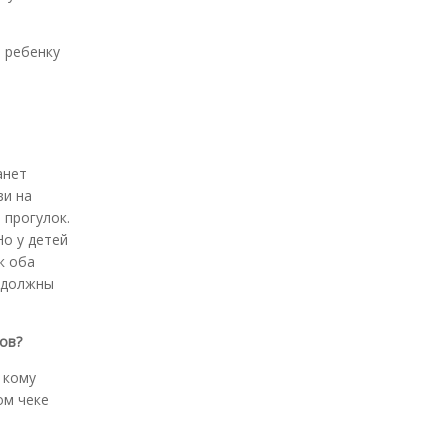
а ребенку
анет
ви на
 прогулок.
Но у детей
к оба
и должны
ов?
и кому
ом чеке