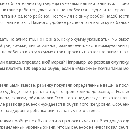
ужно обязательно подтверждать чеками или квитанциями, – гов
а питание ребенка доказывать не требуется – судья и так ориен
питания одного ребенка. Поэтому я не вижу особой надобност
тся, выцветают. Намного удобнее распечатать выписку из банко
дать на алименты, но не знаю, какую сумму указывать», мы вмес
обувь, кружки, дни рождения, развлечения, часть коммунальных 
 на ребенка и какую сумму стоит просить в качестве алиментов.
 или одежда определенной марки? Например, до развода ему пок
чем платить 120 евро за обувь, если в «Максиме» почти такие м
тели были вместе, ребенку покупали определенные вещи, а посл
о суд будет смотреть на то, что происходило до развода. Если и
пали, скажем, обувь марки Ecco – ортопедическую, из качестве
осле развода ребенок нуждается в обуви того же уровня. Особен
 на здоровье ребенка или вызвать у него стресс.
дителям вообще не обязательно приносить чеки на брендовую од
 определенный уровень жизни. Чтобы ребенок не чувствовал себя