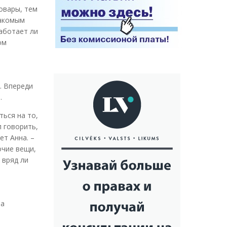
овары, тем
накомым
работает ли
ом
. Впереди
.
ться на то,
л говорить,
ет Анна. –
очие вещи,
 вряд ли
на