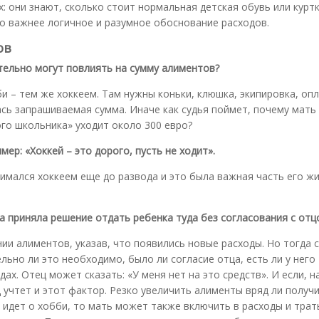
: они знают, сколько стоит нормальная детская обувь или куртк
до важнее логичное и разумное обоснование расходов.
ов
ительно могут повлиять на сумму алиментов?
и – тем же хоккеем. Там нужны коньки, клюшка, экипировка, опл
лась запрашиваемая сумма. Иначе как судья поймет, почему мать
ого школьника» уходит около 300 евро?
мер: «Хоккей – это дорого, пусть не ходит».
нимался хоккеем еще до развода и это была важная часть его жи
ма приняла решение отдать ребенка туда без согласования с отц
ии алиментов, указав, что появились новые расходы. Но тогда с
льно ли это необходимо, было ли согласие отца, есть ли у него
х. Отец может сказать: «У меня нет на это средств». И если, н
 учтет и этот фактор. Резко увеличить алименты вряд ли получи
 идет о хобби, то мать может также включить в расходы и трат