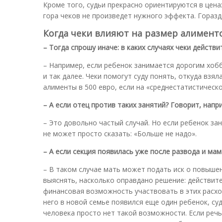
Кроме того, судьи прекрасно ориентируются в ценах
гора чеков не произведет нужного эффекта. Гораз
Когда чеки влияют на размер алимент
– Тогда спрошу иначе: в каких случаях чеки действ
– Например, если ребенок занимается дорогим хобб
и так далее. Чеки помогут суду понять, откуда взя
алименты в 500 евро, если на «среднестатистическ
– А если отец против таких занятий? Говорит, напри
– Это довольно частый случай. Но если ребенок за
не может просто сказать: «Больше не надо».
– А если секция появилась уже после развода и ма
– В таком случае мать может подать иск о повышен
выяснять, насколько оправдано решение: действите
финансовая возможность участвовать в этих расхода
него в новой семье появился еще один ребенок, суд
человека просто нет такой возможности. Если речь