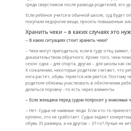
среди сверстников после развода родителей, его у
Если ребенок учится в обычной школе, суд будет оп
покупали недорогие вещи, просить повышенные ал
Хранить чеки – в каких случаях это ну
– В каких ситуациях стоит хранить чеки?
– Чеки могут пригодиться, если в суде отец заявит,
доказательством обратного. Кроме того, чеки помо
сезон: одна – для спорта, другая – для школы как с
К сожалению, некоторые родители считают, что ребе
нога растет, обувь теряется или рвется. Поэтому ч
родителя обязаны участвовать в обеспечении ребе
делиться поровну –то есть через алименты.
– Если женщина перед судом попросит у знакомых 
– Нет. Судьи не наивные люди. Если кто-то принесет
куплено, это не сработает. Судьи задают конкретн
обувь 35 размера, а на другом – 37-го? Лучше не хи