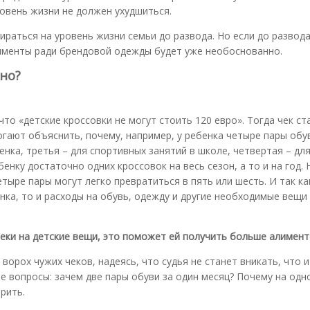
ровень жизни не должен ухудшиться.
ираться на уровень жизни семьи до развода. Но если до развод
именты ради брендовой одежды будет уже необоснованно.
жно?
 что «детские кроссовки не могут стоить 120 евро». Тогда чек ст
гают объяснить, почему, например, у ребенка четыре пары обу
менка, третья – для спортивных занятий в школе, четвертая – для
нку достаточно одних кроссовок на весь сезон, а то и на год. 
етыре пары могут легко превратиться в пять или шесть. И так ка
нка, то и расходы на обувь, одежду и другие необходимые вещ
чеки на детские вещи, это поможет ей получить больше алимент
 ворох чужих чеков, надеясь, что судья не станет вникать, что 
ые вопросы: зачем две пары обуви за один месяц? Почему на одн
трить.