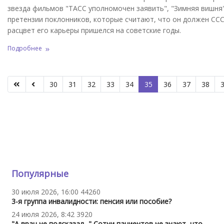
звезда фильмов "ТАСС уполномочен заявить", "Зимняя вишня"
претензии поклонников, которые считают, что он должен СССР
расцвет его карьеры пришелся на советские годы.
Подробнее
Стран
30
31
32
33
34
35
36
37
38
Популярные
30 июля 2026, 16:00
44260
3-я группа инвалидности: пенсия или пособие?
24 июля 2026, 8:42
3920
"А врач не подсказал..." Сотни пациентов не знают, что