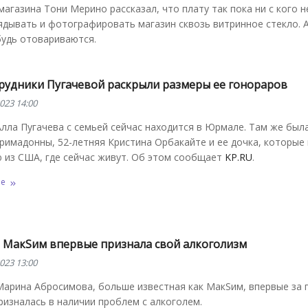
агазина Тони Мерино рассказал, что плату так пока ни с кого н
дывать и фотографировать магазин сквозь витринное стекло. А
будь отовариваются.
трудники Пугачевой раскрыли размеры ее гонораров
023 14:00
лла Пугачева с семьей сейчас находится в Юрмале. Там же была
римадонны, 52-летняя Кристина Орбакайте и ее дочка, которые
 из США, где сейчас живут. Об этом сообщает
KP.RU
.
ее
 МакSим впервые признала свой алкоголизм
023 13:00
Марина Абросимова, больше известная как МакSим, впервые за 
ризналась в наличии проблем с алкоголем.