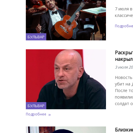
7 июля в
классиче
Подробн
БУЛЬВАР
Раскры
накрыл
3 июля 20
Новость
убит на 
После то
появилис
солдат о
БУЛЬВАР
Подробнее
Близки