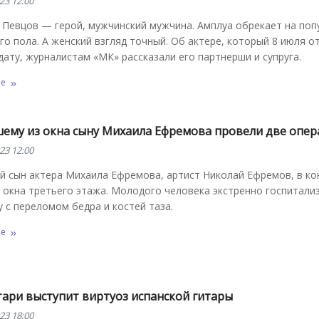
23 12:00
 Певцов — герой, мужчинский мужчина. Амплуа обрекает на поп
го пола. А женский взгляд точный. Об актере, который 8 июля 
дату, журналистам «МК» рассказали его парт­нерши и супруга.
ее
ему из окна сыну Михаила Ефремова провели две опе
23 12:00
й сын актера Михаила Ефремова, артист Николай Ефремов, в ко
 окна третьего этажа. Молодого человека экстренно госпитали
 с переломом бедра и костей таза.
ее
тари выступит виртуоз испанской гитары
23 18:00