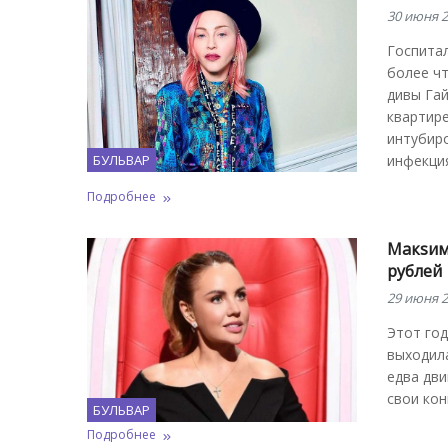
30 июня 2
Госпита
более чт
дивы Гай
квартире
интубиро
БУЛЬВАР
инфекция
Подробнее
Макsим
рублей
29 июня 2
Этот год
выходила
едва дви
свои кон
БУЛЬВАР
Подробнее