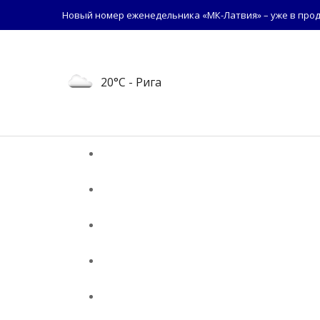
Новый номер еженедельника «МК-Латвия» – уже в прод
20°C
- Рига