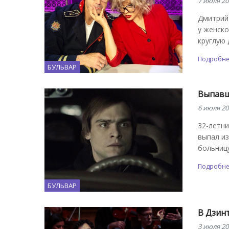
7 июля 20
Дмитрий
у женско
круглую 
Подробн
БУЛЬВАР
Выпавш
6 июля 20
32-летни
выпал из
больницу
Подробн
БУЛЬВАР
В Дзин
3 июля 20