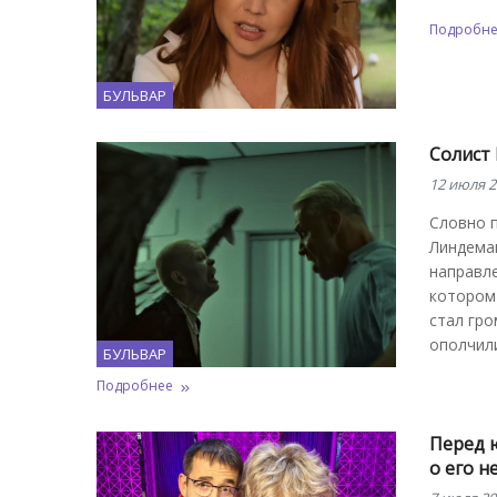
Подробн
БУЛЬВАР
Солист
12 июля 2
Словно п
Линдеман
направле
котором 
стал гр
ополчили
БУЛЬВАР
Подробнее
Перед 
о его н