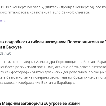
 19.30 в концертном зале «Дзинтари» пройдет концерт одного и
ских гитаристов мира испанца Пабло Сайнс-Вильегаса.
ее
ты подробности гибели наследника Пороховщикова на 
и в Бахмуте
23 14:00
 о том, что наследник Александра Пороховщикова Вахтанг Бара
Донбассе российскими военными, активно обсуждают в актерско
го как фотографии убитых грузинских добровольцев, воюющих з
ь в Сети, многие не поверили своим глазам. Среди снимков пог
казалось и изображение Вахтанга Барабадзе.
е Мадонны заговорили об угрозе её жизни