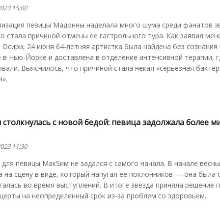
023 15:00
лизация певицы Мадонны наделала много шума среди фанатов з
о стала причиной отмены ее гастрольного тура. Как заявил мен
 Осири, 24 июня 64-летняя артистка была найдена без сознания 
 в Нью-Йорке и доставлена в отделение интенсивной терапии, г
вали. Выяснилось, что причиной стала некая «серьезная бакте
».
 столкнулась с новой бедой: певица задолжала более м
023 11:30
 для певицы МакSим не задался с самого начала. В начале весны
 на сцену в виде, который напугал ее поклонников — она была 
галась во время выступлений. В итоге звезда приняла решение 
церты на неопределенный срок из-за проблем со здоровьем.