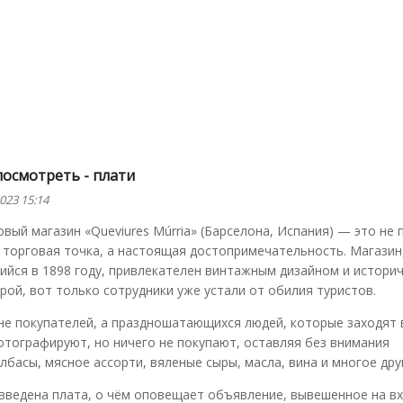
посмотреть - плати
023 15:14
вый магазин «Queviures Múrria» (Барселона, Испания) — это не 
 торговая точка, а настоящая достопримечательность. Магазин
йся в 1898 году, привлекателен винтажным дизайном и истори
ой, вот только сотрудники уже устали от обилия туристов.
е покупателей, а праздношатающихся людей, которые заходят в
тографируют, но ничего не покупают, оставляя без внимания
асы, мясное ассорти, вяленые сыры, масла, вина и многое дру
введена плата, о чём оповещает объявление, вывешенное на в