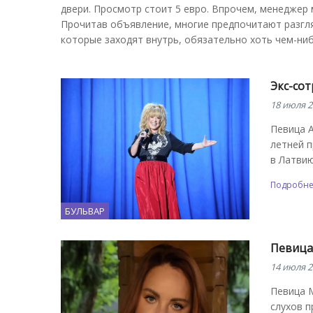
двери. Просмотр стоит 5 евро. Впрочем, менеджер м
Прочитав объявление, многие предпочитают разгля
которые заходят внутрь, обязательно хоть чем-ни
Экс-со
18 июля 2
Певица А
летней п
в Латвию
Подробн
БУЛЬВАР
Певица
14 июля 2
Певица 
слухов п