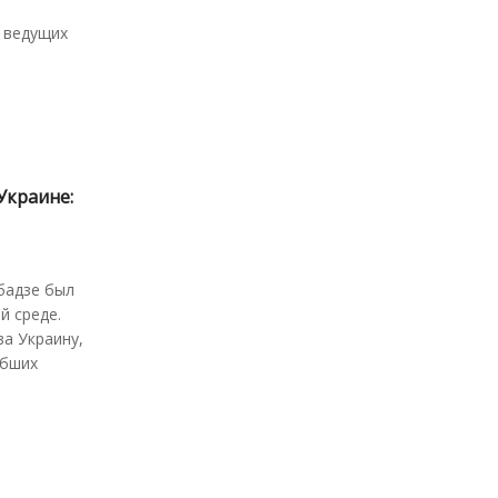
з ведущих
Украине:
бадзе был
й среде.
а Украину,
ибших