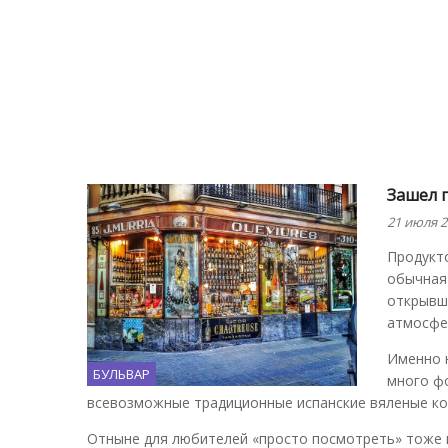
Зашел 
21 июля 2
Продукто
обычная
открывши
атмосфер
Именно н
БУЛЬВАР
много фо
всевозможные традиционные испанские вяленые колб
Отныне для любителей «просто посмотреть» тоже 