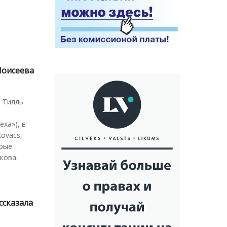
Моисеева
, Тилль
еха»), в
ovacs,
орые
кова.
ссказала