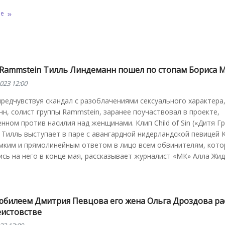
ее
 Rammstein Тилль Линдеманн пошел по стопам Бориса 
023 12:00
редчувствуя скандал с разоблачениями сексуального характера
н, солист группы Rammstein, заранее поучаствовал в проекте,
нном против насилия над женщинами. Клип Child of Sin («Дитя Гр
Тилль выступает в паре с авангардной нидерландской певицей K
омким и прямолинейным ответом в лицо всем обвинителям, кот
сь на него в конце мая, рассказывает журналист «МК» Алла Жид
юбилеем Дмитрия Певцова его жена Ольга Дроздова ра
еистовстве