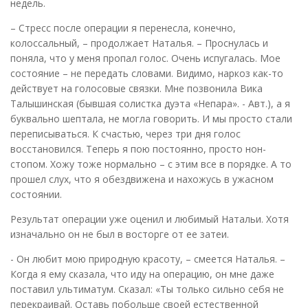
недель.
– Стресс после операции я перенесла, конечно,
колоссальный, – продолжает Наталья. – Проснулась и
поняла, что у меня пропал голос. Очень испугалась. Мое
состояние – не передать словами. Видимо, наркоз как-то
действует на голосовые связки. Мне позвонила Вика
Талышинская (бывшая солистка дуэта «Непара». - Авт.), а я
буквально шептала, не могла говорить. И мы просто стали
переписываться. К счастью, через три дня голос
восстановился. Теперь я пою постоянно, просто нон-
стопом. Хожу тоже нормально – с этим все в порядке. А то
прошел слух, что я обездвижена и нахожусь в ужасном
состоянии.
Результат операции уже оценил и любимый Натальи. Хотя
изначально он не был в восторге от ее затеи.
- Он любит мою природную красоту, – смеется Наталья. –
Когда я ему сказала, что иду на операцию, он мне даже
поставил ультиматум. Сказал: «Ты только сильно себя не
перекраивай. Оставь побольше своей естественной