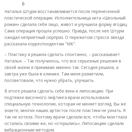
0
Наталья Штурм восстанавливается после перенесенной
пластической операции. Исполнительница хита «Школьный
роман» сделала себе лицо, живот и улучшила форму ягодиц.
Сама операция прошла успешно. Правда, после нее Штурм
ожидал неприятный сюрприз. О пережитом стрессе звезда
рассказала корреспондентам "МК".
– Пластику я решила сделать спонтанно, – рассказывает
Наталья. – Так получилось, что все серьезные решения в
своей жизни я принимаю именно так. Сегодня решила, а
завтра уже была в клинике. Там меня разметили,
посоветовали, что нужно убрать, улучшить.
В итоге решила сделать себе веки и липосакцию. При
подтяжке височного лифтинга врачи использовали
специальную технологию, которая не меняет взгляд. Вы же
знаете, многих наших артисток после пластики не узнать. Я
так не хотела. Поэтому врачи сделали все, чтобы мои глаза
остались своими же, но «открылись». Липосакцию сделали
вибрационным методом.