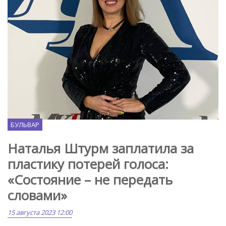
MK.ru
БУЛЬВАР
Наталья Штурм заплатила за
пластику потерей голоса:
«Состояние – не передать
словами»
15 августа 2023 12:00