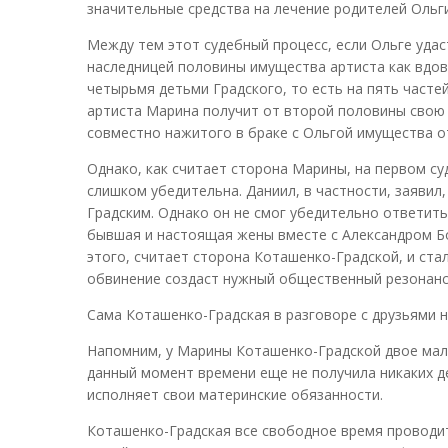
значительные средства на лечение родителей Ольги.
Между тем этот судебный процесс, если Ольге удас
наследницей половины имущества артиста как вдов
четырьмя детьми Градского, то есть на пять часте
артиста Марина получит от второй половины свою о
совместно нажитого в браке с Ольгой имущества о
Однако, как считает сторона Марины, на первом су
слишком убедительна. Даниил, в частности, заявил,
Градским. Однако он не смог убедительно ответить
бывшая и настоящая жены вместе с Александром Бор
этого, считает сторона Коташенко-Градской, и ста
обвинение создаст нужный общественный резонанс
Сама Коташенко-Градская в разговоре с друзьями н
Напомним, у Марины Коташенко-Градской двое мало
данный момент времени еще не получила никаких де
исполняет свои материнские обязанности.
Коташенко-Градская все свободное время проводит