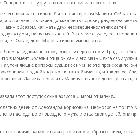
 Теперь же экс-супруга артиста вспомнила про закон».
тся его выиграть, сильно бьет по интересам Марины. Сейчас он
а, а остальная половина должна быть поровну разделена между
й. Таким образом, как мать двух несовершеннолетних детей
дну пятую и две пятых сыновей. В том же случае, если половин
тойдет Ольге, доля Марины сильно уменьшится.
дебном заседании по этому вопросу первая семья Градского бы
 что в момент болезни отца он сам и его мать Ольга сами ухажи
 на уточняющие вопросы судьи: как именно это происходило, жи
исовичем в одной квартире и в какой именно, и так далее. Сл
ло решение Даниила обвинить Марину в выносе денег. Дескать, 
.
азвала этот поступок сына артиста «шагом отчаяния».
летних детей от Александра Борисовича. Несмотря на то что 
нег в наследство от звездного мужа и отца своих детей, она п
 с сыновьями, занимается их развитием и образованием, хотя 