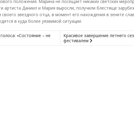
ового положения. Марина не посещает никаких светских меропр
ети артиста Даниил и Мария выросли, получили блестяще зарубе
 своего звездного отца, в момент его нахождения в зените слав
одятся в куда более уязвимой ситуации.
голоса: «Состояние – не
Красивое завершение летнего се
фестивалем