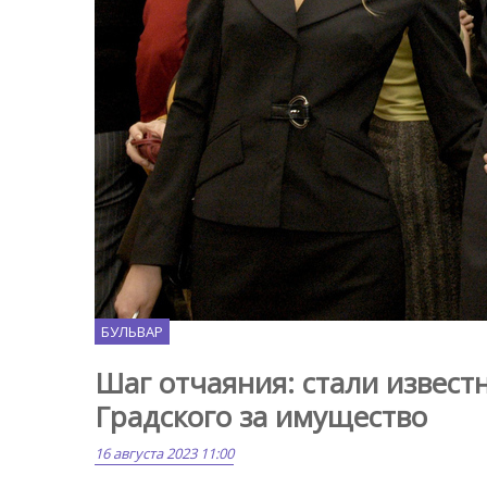
MK.ru
БУЛЬВАР
Шаг отчаяния: стали извес
Градского за имущество
16 августа 2023 11:00