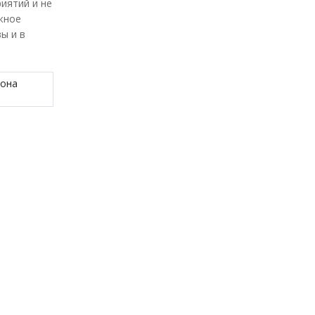
иятий и не
жное
ы и в
зона