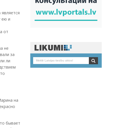
а является
 ею и
а от
ла не
вали за
ли ли
едствием
это
Марина на
рекрасно
это бывает