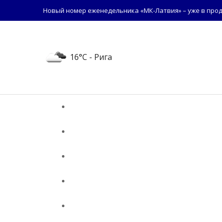
Новый номер еженедельника «МК-Латвия» – уже в прод
16°C
- Рига