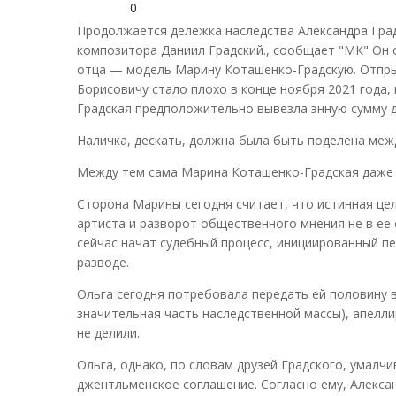
0
Продолжается дележка наследства Александра Град
композитора Даниил Градский., сообщает "МК" Он
отца — модель Марину Коташенко-Градскую. Отпрыс
Борисовичу стало плохо в конце ноября 2021 года, 
Градская предположительно вывезла энную сумму д
Наличка, дескать, должна была быть поделена меж
Между тем сама Марина Коташенко-Градская даже н
Сторона Марины сегодня считает, что истинная це
артиста и разворот общественного мнения не в ее 
сейчас начат судебный процесс, инициированный пе
разводе.
Ольга сегодня потребовала передать ей половину 
значительная часть наследственной массы), апелл
не делили.
Ольга, однако, по словам друзей Градского, умалч
джентльменское соглашение. Согласно ему, Алексан