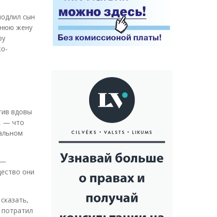
подлил сын
днюю жену
ру
ко-
тив вдовы
, — что
иальном
 —
щество они
сказать,
, потратил