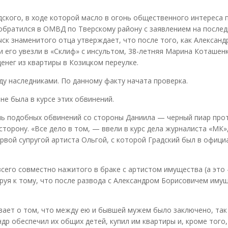
ского, в ходе которой масло в огонь общественного интереса 
 обратился в ОМВД по Тверскому району с заявлением на после
к знаменитого отца утверждает, что после того, как Александ
и его увезли в «Склиф» с инсультом, 38-летняя Марина Коташен
енег из квартиры в Козицком переулке.
ду наследниками. По данному факту начата проверка.
е была в курсе этих обвинений.
ль подобных обвинений со стороны Даниила — черный пиар про
сторону. «Все дело в том, — ввели в курс дела журналиста «МК»
рвой супругой артиста Ольгой, с которой Градский был в офиц
всего совместно нажитого в браке с артистом имущества (а это
ируя к тому, что после развода с Александром Борисовичем иму
ивает о том, что между ею и бывшей мужем было заключено, так 
др обеспечил их общих детей, купил им квартиры и, кроме того