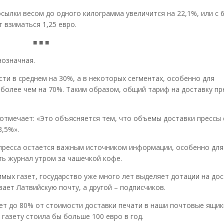
ылки весом до одного килограмма увеличится на 22,1%, или с 6,
 взиматься 1,25 евро.
■ ■ ■
нозначная.
ти в среднем на 30%, а в некоторых сегментах, особенно для
более чем на 70%. Таким образом, общий тариф на доставку пр
отмечает: «Это объясняется тем, что объемы доставки прессы
3,5%».
 пресса остается важным источником информации, особенно дл
ть журнал утром за чашечкой кофе.
имых газет, государство уже много лет выделяет дотации на дос
ает Латвийскую почту, а другой – подписчиков.
ет до 80% от стоимости доставки печати в наши почтовые ящики
газету стоила бы больше 100 евро в год.