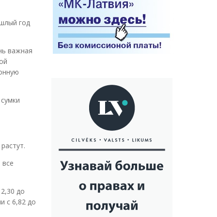
ошлый год
ень важная
гой
ронную
 сумки
растут.
 все
2,30 до
и с 6,82 до