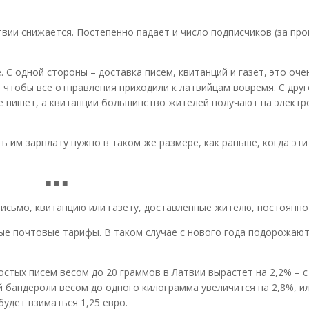
вии снижается. Постепенно падает и число подписчиков (за пр
 С одной стороны – доставка писем, квитанций и газет, это оч
, чтобы все отправления приходили к латвийцам вовремя. С дру
е пишет, а квитанции большинство жителей получают на элект
ь им зарплату нужно в таком же размере, как раньше, когда эти
■ ■ ■
исьмо, квитанцию или газету, доставленные жителю, постоянно 
ые почтовые тарифы. В таком случае с нового года подорожают
стых писем весом до 20 граммов в Латвии вырастет на 2,2% – с 
 бандероли весом до одного килограмма увеличится на 2,8%, ил
будет взиматься 1,25 евро.