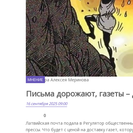
Карикатура Алексея Меринова
МНЕНИЕ
Письма дорожают, газеты –
16 сентября 2025 09:00
0
Латвийская почта подала в Регулятор общественных
прессы. Что будет с ценой на доставку газет, кот