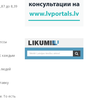
87 до 8,39
ессы
 с каждым
я людей
тавку
. То есть