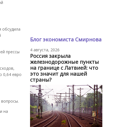
ой
я обсудила
й
Блог экономиста Смирнова
4 августа, 2026
лей прессы
Россия закрыла
железнодорожные пункты
на границе с Латвией: что
сходов,
это значит для нашей
о 0,64 евро
страны?
 вопросы.
и на