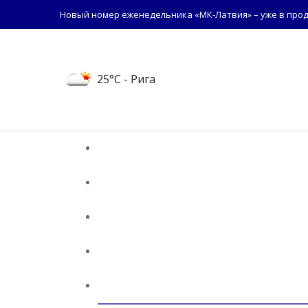
Новый номер еженедельника «МК-Латвия» – уже в прод
25°C
- Рига