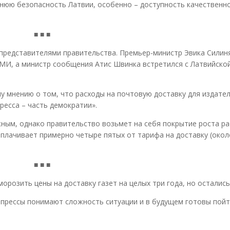
ннюю безопасность Латвии, особенно – доступность качественн
■ ■ ■
 представителями правительства. Премьер-министр Эвика Силин
МИ, а министр сообщения Атис Швинка встретился с Латвийско
у мнению о том, что расходы на почтовую доставку для издате
ресса – часть демократии».
ым, однако правительство возьмет на себя покрытие роста ра
плачивает примерно четыре пятых от тарифа на доставку (окол
■ ■ ■
розить цены на доставку газет на целых три года, но остались
прессы понимают сложность ситуации и в будущем готовы пойт