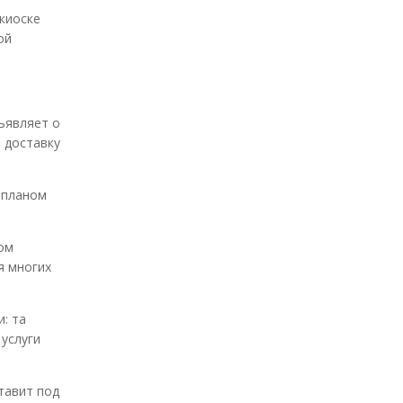
киоске
ой
ъявляет о
 доставку
 планом
ом
я многих
: та
 услуги
тавит под