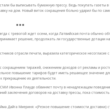
стали бы выписывать бумажную прессу. Ведь покупать газеты в 
тавку на дом. Новый виток сокращения больно ударил бы по сам
■ ■ ■
егда с тревогой ждет осени, когда Латвийская почта обычно об
принимает решение, продолжать ли государственные дотации на
стников отрасли печати, выразила категорическое несогласие с
 с сокращением тиражей, снижением доходов от рекламы и рост
тельное повышение тарифов будет иметь решающее значение дл
 к прекращению их деятельности.
 СМИ Ивонна Плауде обвиняет почту в ненадлежащем поведении
ний заключения договоров на доставку прессы, пока стоимость
ейма Дайга Миериня: «(Резкое повышение стоимости доставки) с