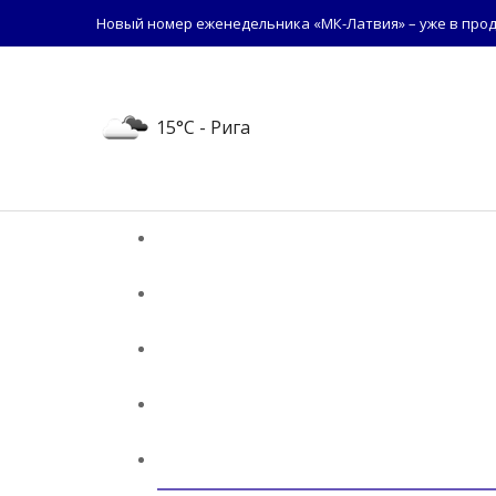
Новый номер еженедельника «МК-Латвия» – уже в прод
15°C
- Рига