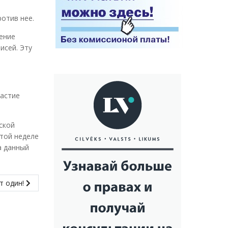
отив нее.
ение
исей. Эту
частие
ской
этой неделе
а данный
т один!