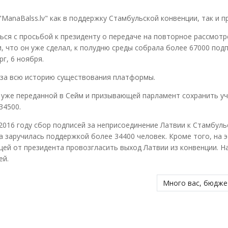
naBalss.lv" как в поддержку Стамбульской конвенции, так и пр
ся с просьбой к президенту о передаче на повторное рассмотр
, что он уже сделал, к полудню среды собрала более 67000 подп
г, 6 ноября.
 за всю историю существования платформы.
 уже переданной в Сейм и призывающей парламент сохранить у
34500.
2016 году сбор подписей за неприсоединение Латвии к Стамбуль
а заручилась поддержкой более 34400 человек. Кроме того, на 
щей от президента провозгласить выход Латвии из конвенции. Н
ей.
Много вас, бюдже