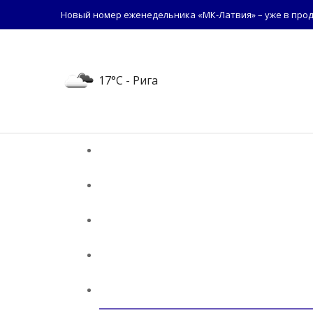
Новый номер еженедельника «МК-Латвия» – уже в прод
17°C
- Рига