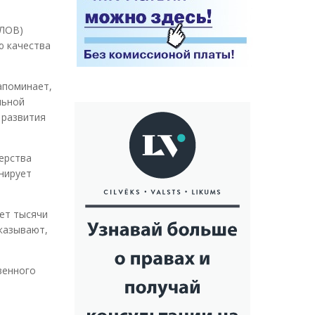
(ЛОВ)
ю качества
апоминает,
льной
 развития
ерства
нирует
ет тысячи
казывают,
венного