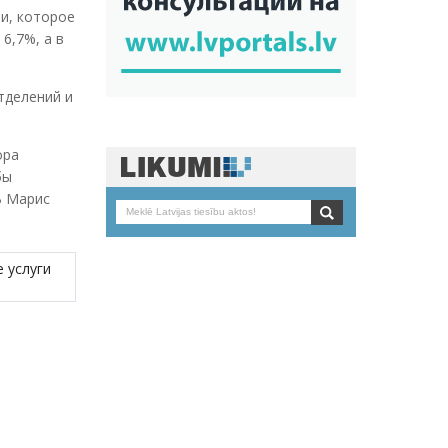
и, которое
6,7%, а в
тделений и
ора
бы
В Марис
 услуги