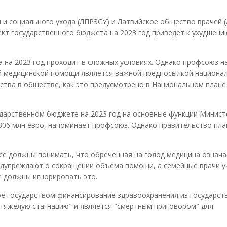
и социального ухода (ЛПРЗСУ) и Латвийское общество врачей 
кт государственного бюджета на 2023 год приведет к ухудшени
 на 2023 год проходит в сложных условиях. Однако профсоюз н
ой медицинской помощи является важной предпосылкой национа
нства в обществе, как это предусмотрено в Национальном плане
ударственном бюджете на 2023 год на основные функции Минист
306 млн евро, напоминает профсоюз. Однако правительство пла
се должны понимать, что обреченная на голод медицина означа
редупреждают о сокращении объема помощи, а семейные врачи у
е должны игнорировать это.
е государством финансирование здравоохранения из государст
"тяжелую стагнацию" и является "смертным приговором" для