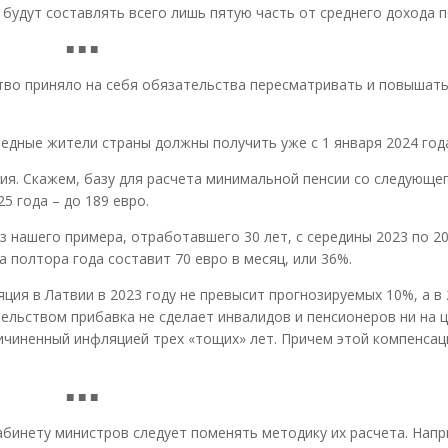
будут составлять всего лишь пятую часть от среднего дохода п
■ ■ ■
тво приняло на себя обязательства пересматривать и повышат
едные жители страны должны получить уже с 1 января 2024 год
я. Скажем, базу для расчета минимальной пенсии со следующег
25 года – до 189 евро.
 нашего примера, отработавшего 30 лет, с середины 2023 по 20
а полтора года составит 70 евро в месяц, или 36%.
ция в Латвии в 2023 году не превысит прогнозируемых 10%, а в 
ельством прибавка не сделает инвалидов и пенсионеров ни на 
ричиненный инфляцией трех «тощих» лет. Причем этой компенса
■ ■ ■
бинету министров следует поменять методику их расчета. Напр