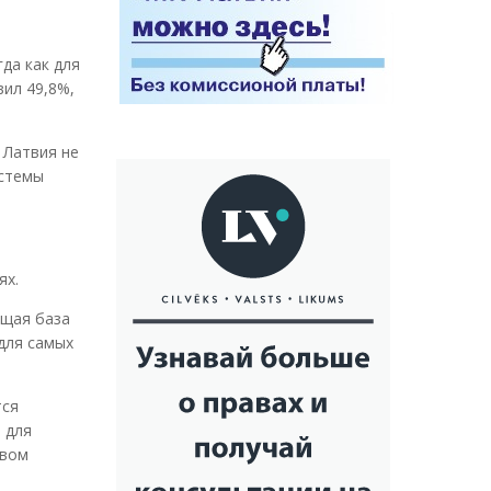
гда как для
вил 49,8%,
 Латвия не
истемы
ях.
ющая база
для самых
тся
 для
твом