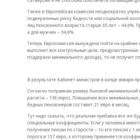
Сатверсме и не способна обеспечить латвийцам до
Также и Европейская комиссия неоднократно упрека
подверженных риску бедности или социальной изоляц
лиц пенсионного возраста старше 65 лет – 44,6%. 
а для мужчин – 34,6%.
Теперь Еврокомиссия вынуждена пойти на крайние м
выполнит все контрольные цели, предусмотренные 
поддержки минимального дохода), то не получит п
В результате Кабинет министров в конце января пр
Согласно поправкам размер базовой минимальной п
расчета – 136 евро). Повышение всех минимальных 
бедных пенсионеров составит 21 евро в месяц.
Тут надо сказать, что реальная прибавка все же б
специальные коэффициенты. Если у человека имеет
получения пенсии по старости – то его пенсия с 1
порога в 157 евро, к которому применяется коэффи