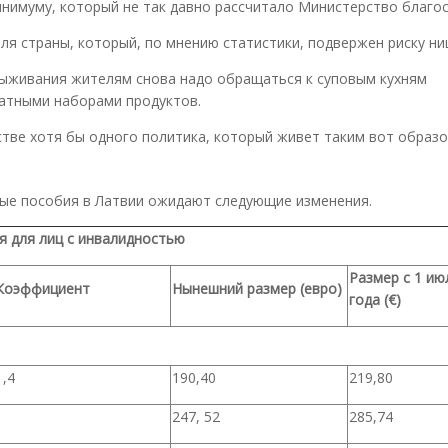
нимуму, который не так давно рассчитало Министерство благос
ля страны, который, по мнению статистики, подвержен риску н
 выживания жителям снова надо обращаться к суповым кухням
атными наборами продуктов.
стве хотя бы одного политика, который живет таким вот образо
ные пособия в Латвии ожидают следующие изменения.
я для лиц с инвалидностью
Размер с 1 ию
Коэффициент
Нынешний размер (евро)
года (€)
1,4
190,40
219,80
247, 52
285,74