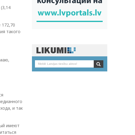
(3,14
 172,70
сия такого
умаю,
ся
медианного
хода, и так
рый имеют
итаться