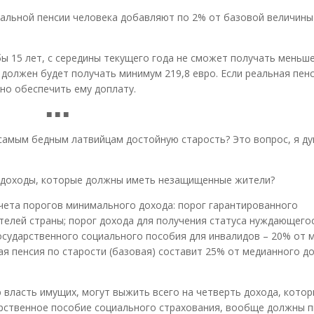
альной пенсии человека добавляют по 2% от базовой величины 
ы 15 лет, с середины текущего года не сможет получать меньше
т должен будет получать минимум 219,8 евро. Если реальная пен
но обеспечить ему доплату.
■ ■ ■
самым бедным латвийцам достойную старость? Это вопрос, я д
 доходы, которые должны иметь незащищенные жители?
чета порогов минимального дохода: порог гарантированного
елей страны; порог дохода для получения статуса нуждающего
осударственного социального пособия для инвалидов – 20% от 
ая пенсия по старости (базовая) составит 25% от медианного до
ю власть имущих, могут выжить всего на четверть дохода, кото
рственное пособие социального страхования, вообще должны п