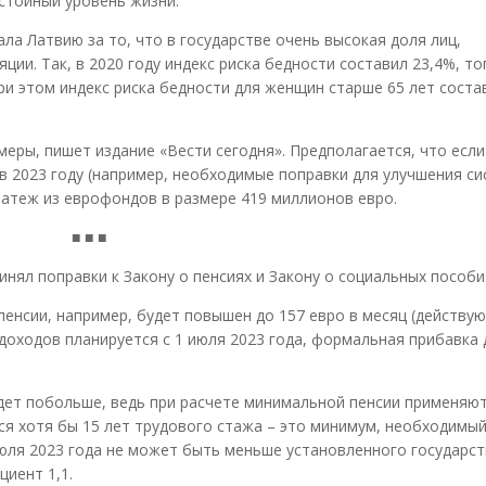
стойный уровень жизни.
ла Латвию за то, что в государстве очень высокая доля лиц,
ии. Так, в 2020 году индекс риска бедности составил 23,4%, то
При этом индекс риска бедности для женщин старше 65 лет соста
еры, пишет издание «Вести сегодня». Предполагается, что если
в 2023 году (например, необходимые поправки для улучшения с
латеж из еврофондов в размере 419 миллионов евро.
■ ■ ■
инял поправки к Закону о пенсиях и Закону о социальных пособи
енсии, например, будет повышен до 157 евро в месяц (действу
доходов планируется с 1 июля 2023 года, формальная прибавка 
удет побольше, ведь при расчете минимальной пенсии применяю
ся хотя бы 15 лет трудового стажа – это минимум, необходимый
 июля 2023 года не может быть меньше установленного государс
циент 1,1.