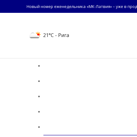
Новый номер еженедельника «МК-Латвия» – уже в прод
21°C
- Рига