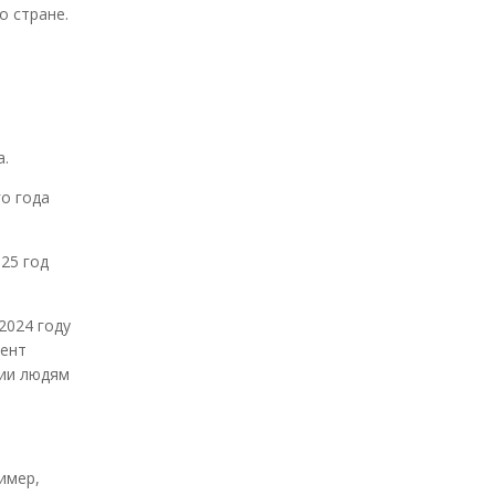
о стране.
ь
а.
о года
25 год
2024 году
цент
ции людям
имер,