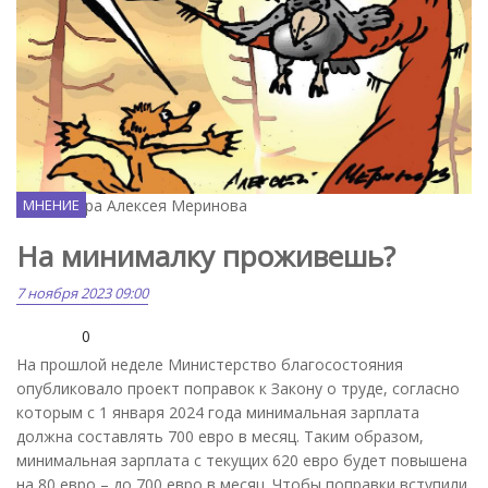
Карикатура Алексея Меринова
МНЕНИЕ
На минималку проживешь?
7 ноября 2023 09:00
0
На прошлой неделе Министерство благосостояния
опубликовало проект поправок к Закону о труде, согласно
которым с 1 января 2024 года минимальная зарплата
должна составлять 700 евро в месяц. Таким образом,
минимальная зарплата с текущих 620 евро будет повышена
на 80 евро – до 700 евро в месяц. Чтобы поправки вступили