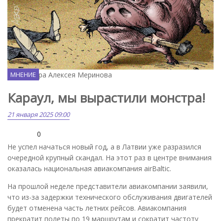
Карикатура Алексея Меринова
МНЕНИЕ
Караул, мы вырастили монстра!
21 января 2025 09:00
0
Не успел начаться новый год, а в Латвии уже разразился
очередной крупный скандал. На этот раз в центре внимания
оказалась национальная авиакомпания airBaltic.
На прошлой неделе представители авиакомпании заявили,
что из-за задержки технического обслуживания двигателей
будет отменена часть летних рейсов. Авиакомпания
прекратит полеты по 19 маршрутам и сократит частоту