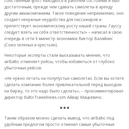
собственный флот находился в рабочем состоянии и был
достаточным, прежде чем сдавать самолеты в аренду
другим авиакомпаниям. Такое поведение неприемлемо, оно
создает ненужные неудобства для пассажиров и
препятствует экономическому росту нашей страны. Гауссу
следует взять на себя ответственность!» – написал в свою
очередь в сети X министр экономики Виктор Валайнис
(Союз зеленых и крестьян).
Некоторые эксперты стали высказывать мнение, что
аirBaltic отменяет рейсы, чтобы избавиться от глубоко
убыточных рейсов.
«Не нужно летать на полупустых самолетах. Если вы хотите
сделать компанию более привлекательной перед выходом
на биржу, то это надо было сделать», – прокомментировал
директор BalticTrawelnews.com Айвар Мацкевичс.
■ ■ ■
Таким образом можно сделать вывод, что аirBaltic под
удобным предлогом просто отменил самые убыточные