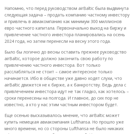
Напомню, что перед руководством аirBaltic была выдвинута
следующая задача – продать компанию частному инвестору
и привлечь в авиакомпанию как минимум 300 миллионов
евро частного капитала. Первоначально выход на биржу и
привлечение частного инвестора планировались на осень
2024 года, но затем перенесли на весну этого года.
Было бы логично до весны оставить прежнее руководство
аirBaltic, которое должно закончить свою работу по
привлечению частного инвестора. Вот только
расслабляться не стоит – самое интересное только
начинается. Ибо в обществе уже давно ходят слухи, что
аirBaltic движется не к бирже, а к банкротству. Ведь дела с
привлечением инвестора идут не так гладко, как хотелось –
сроки перенесены на полгода. И главное, до сих пор не
известно, а кто у нас этим частным инвестором будет.
Еще осенью высказывалось мнение, что аirBaltic может
купить немецкая авиакомпания Lufthansa. Но прошло уже
много времени, но со стороны Lufthansa не было никаких