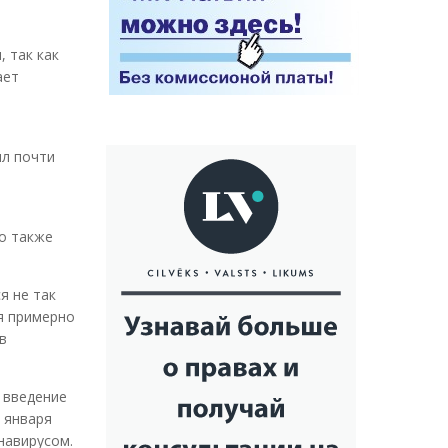
 так как
ает
ил почти
о также
я не так
ся примерно
в
 введение
4 января
навирусом.