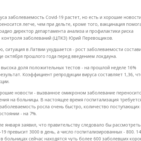
а заболеваемость Covid-19 растет, но есть и хорошие новости,
еносится легче, чем при дельте, кроме того, вакцинация помог
 радио директор департамента анализа и профилактики риска
 контроля заболеваний (ЦПКЗ) Юрий Перевощиков.
ю, ситуация в Латвии ухудшается - рост заболеваемости состав
нце октября прошлого года перед введением локдауна.
 высока доля положительных тестов - на прошлой неделе 16%
зультат. Коэффициент репродукции вируса составляет 1,36, чт
ции.
хорошие новости - вызванное омикроном заболевание переноситс
ления на больницы. В настоящее время госпитализация требует
а заболеваемость росла очень быстро, количество поступающих 
стоянии - на 7%.
е января заявил, что правительству следовало бы рассмотреть
-19 превысит 3000 в день, а число госпитализированных - 800. 1
а в больницах сейчас находятся чуть более 600 заболевших коро