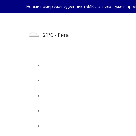
Новый номер еженедельника «МК-Латвия» – уже в прод
21°C
- Рига