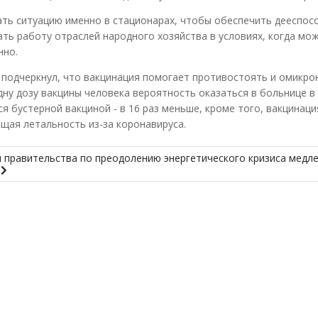
ать ситуацию именно в стационарах, чтобы обеспечить дееспос
ть работу отраслей народного хозяйства в условиях, когда мо
нно.
подчеркнул, что вакцинация помогает противостоять и омикро
ну дозу вакцины человека вероятность оказаться в больнице в 
лся бустерной вакциной - в 16 раз меньше, кроме того, вакцинац
щая летальность из-за коронавируса.
 правительства по преодолению энергетического кризиса медл
ы