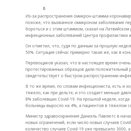
0
Из-за распространения омикрон-штамма коронавирус
похоже, что вызванное омикроном заболевание пер
бороться и с этим штаммом, сказал на Латвийском
инфекционных заболеваний Центра профилактики и
Он отметил, что, судя по данным за прошлую недел
50%. Ситуация сейчас примерно такая же, как в ко
Перевощиков указал, что в настоящее время очень
протестированных образцов дали положительный ре
свидетельствует о быстром распространении инфек
В то же время, по словам инфекциониста, есть и 
тяжело, как при дельте, и это создает меньше дав
8% заболевших Covid-19. На прошлой неделе, когд
больницы выросло на 4%, а пациентов в тяжелом со
Министр здравоохранения Даниэль Павлютс в начал
новых ограничений, если число новых случаев Covid
количество случаев Covid-19 уже превысило 3000, 