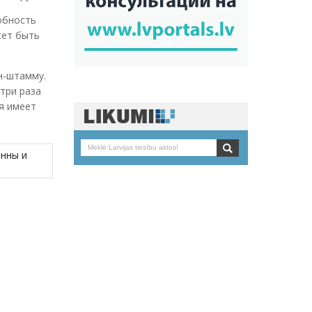
обность
жет быть
н-штамму.
три раза
ия имеет
енны и