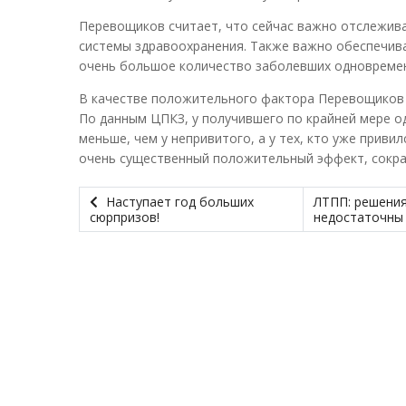
Перевощиков считает, что сейчас важно отслежив
системы здравоохранения. Также важно обеспечива
очень большое количество заболевших одновреме
В качестве положительного фактора Перевощиков 
По данным ЦПКЗ, у получившего по крайней мере од
меньше, чем у непривитого, а у тех, кто уже приви
очень существенный положительный эффект, сокра
Наступает год больших
ЛТПП: решения
сюрпризов!
недостаточн