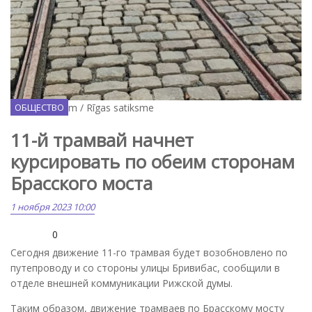
Facebook.com / Rīgas satiksme
ОБЩЕСТВО
11-й трамвай начнет
курсировать по обеим сторонам
Брасского моста
1 ноября 2023 10:00
0
Сегодня движение 11-го трамвая будет возобновлено по
путепроводу и со стороны улицы Бривибас, сообщили в
отделе внешней коммуникации Рижской думы.
Таким образом, движение трамваев по Брасскому мосту