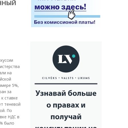
нный
скуссии
истерства
али на
ийской
змере 5%,
ран за
 к ставке
ет теневой
ой. По
вке НДС в
5% было