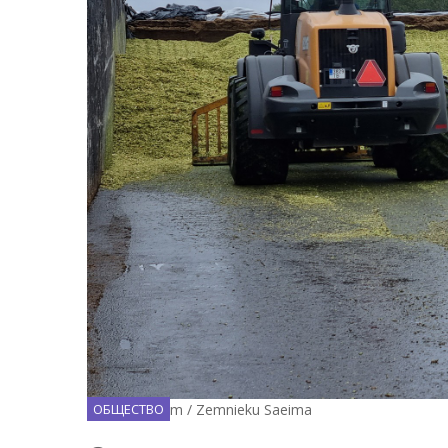
Facebook.com / Zemnieku Saeima
ОБЩЕСТВО