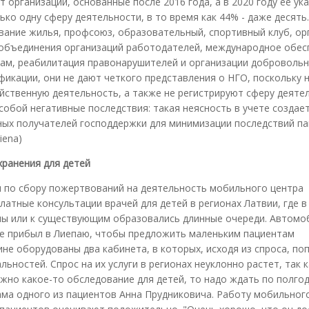
 организации, основанные после 2016 года, а в 2020 году ее ук
ко одну сферу деятельности, в то время как 44% - даже десять.
ание жилья, профсоюз, образовательный, спортивный клуб, ор
 объединения организаций работодателей, международное обес
ам, реабилитация правонарушителей и организации доброволь
фикации, они не дают четкого представления о НГО, поскольку 
йственную деятельность, а также не регистрируют сферу деяте
собой негативные последствия: такая неясность в учете создае
ных получателей господдержки для минимизации последствий п
iena)
хранения для детей
я по сбору пожертвований на деятельность мобильного центра
латные консультации врачей для детей в регионах Латвии, где в
ны или к существующим образовались длинные очереди. Автомо
ле прибыл в Лиепаю, чтобы предложить маленьким пациентам
ине оборудованы два кабинета, в которых, исходя из спроса, п
ностей. Спрос на их услуги в регионах неуклонно растет, так к
жно какое-то обследование для детей, то надо ждать по полгод
мама одного из пациентов Анна Прудниковича. Работу мобильног