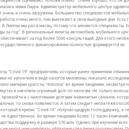
пациентов оценивают положительно. "Очень хорошо, что он до
призналась мама Лаура. Администратор мобильного центра здраво
же очень и очень загружены. Большинство специалистов мобильн
 работы очень много, они выезжают в свои выходные дни. Есть г
 В Лиепае мы раз в месяц, потому что меняются специалисты. Е
ажды за год". В региональные визиты автомобиль мобильного цен
 обеспечивает за год более 5000 консультаций. Для этого необ
 государственного финансирования полностью формируется из
нты "Covid-19" предприятиям, которые ранее применяли обманн
ики не заплатили в виде налогов миллионы, показало исследова
арило империи красоты "Kolonna" во время пандемии, несмотря н
вертах и накопила огромный долг по налогам. Не только волосы
 произойти и с налоговыми долгами знаменитых салонов, котор
алочки, то снова появляются. А затем следует неплатежеспособ
 который в кризис "Covid-19" получал щедрую господдержку, а т
е не единственное. Во время пандемии более 12 тысяч компаний,
арства поддержку в размере 570 млн. Однако при изучении всех
с не могут урегулировать обязательства перед государством. П