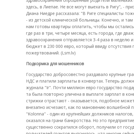
здравоохранения опрошенные родители маленьких 
здесь, в Лиепае. Не все могут выехать в Ригу", - 
Диана Ниедре рассказала: "В Риге специалисты то
- из детской клинической больницы. Конечно, и там
нам готовы квартиры оплатить, чтобы мы остались.
где раз в три, четыре месяца, есть города, где дв
здравоохранения отправляется 3-4 раза в неделю и
бюджет в 230 000 евро, который ввиду отсутствия
пожертвований. (Lsm.lv)
Подкормка для мошенников
Государство добросовестно раздавало крупные гра
НДС и платили зарплаты в конвертах. Теперь должн
журнала "Ir". Почти миллион евро государство под
та была повторно уличена в выплате зарплат в кон
стрижки отрастают - оказывается, подобное может
внезапно исчезают, как по мановению волшебной п
"Kolonna" - один из крупнейших должников налогов,
оказался на грани банкротства. Но это предприяти
существенно сократился оборот, получили от госуд
получателей грантов выяснилось, что многие сейча