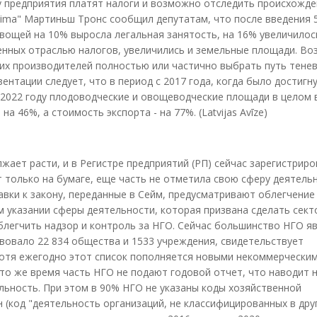
у предприятия платят налоги и возможно отследить происхожд
eima" Мартиньш Тронс сообщил депутатам, что после введения 
вощей на 10% выросла легальная занятость, на 16% увеличилос
нных отраслью налогов, увеличились и земельные площади. Воз
ких производителей полностью или частично выбрать путь тене
нтации следует, что в период с 2017 года, когда было достигн
к 2022 году плодоводческие и овощеводческие площади в целом 
 46%, а стоимость экспорта - на 77%. (Latvijas Avīze)
жает расти, и в Регистре предприятий (РП) сейчас зарегистриро
т только на бумаге, еще часть не отметила свою сферу деятельн
равки к закону, переданные в Сейм, предусматривают облегчение
 указании сферы деятельности, которая призвана сделать сек
легчить надзор и контроль за НГО. Сейчас большинство НГО я
твовало 22 834 общества и 1533 учреждения, свидетельствует
Хотя ежегодно этот список пополняется новыми некоммерчески
 то же время часть НГО не подают годовой отчет, что наводит 
льность. При этом в 90% НГО не указаны коды хозяйственной
 (код "деятельность организаций, не классифицированных в дру