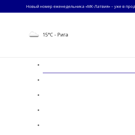
Новый номер еженедельника «МК-Латвия» – уже в прод
15°C
- Рига