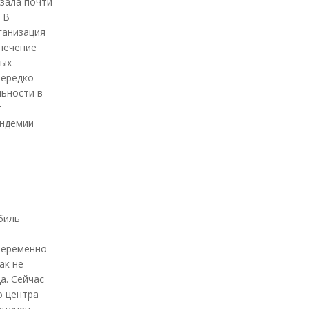
азала почти
 В
ганизация
печение
ных
нередко
льности в
т
андемии
биль
опеременно
ак не
а. Сейчас
о центра