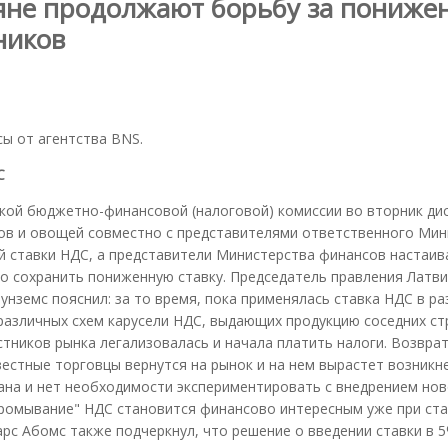
ьяне продолжают борьбу за пониже
ников
сы от агентства BNS.
С
кой бюджетно-финансовой (налоговой) комиссии во вторник ди
тов и овощей совместно с представителями ответственного Мин
 ставки НДС, а представители Министерства финансов настаив
о сохранить пониженную ставку. Председатель правления Латв
нземс пояснил: за то время, пока применялась ставка НДС в ра
различных схем карусели НДС, выдающих продукцию соседних ст
стников рынка легализовалась и начала платить налоги. Возврат
вестные торговцы вернутся на рынок и на нем вырастет возникн
на и нет необходимости экспериментировать с внедрением нов
"промывание" НДС становится финансово интересным уже при ста
тарс Абомс также подчеркнул, что решение о введении ставки в 