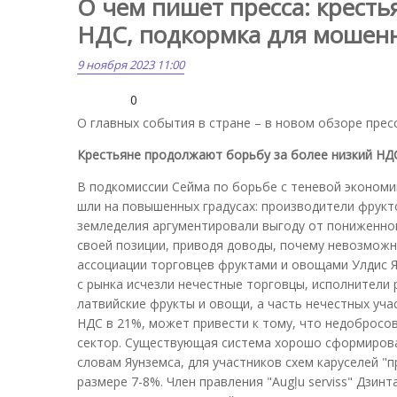
О чем пишет пресса: крест
НДС, подкормка для мошен
9 ноября 2023 11:00
0
О главных события в стране – в новом обзоре прес
Крестьяне продолжают борьбу за более низкий НД
В подкомиссии Сейма по борьбе с теневой экономи
шли на повышенных градусах: производители фрук
земледелия аргументировали выгоду от пониженной
своей позиции, приводя доводы, почему невозможн
ассоциации торговцев фруктами и овощами Улдис Яу
с рынка исчезли нечестные торговцы, исполнители 
латвийские фрукты и овощи, а часть нечестных уча
НДС в 21%, может привести к тому, что недобросо
сектор. Существующая система хорошо сформирова
словам Яунземса, для участников схем каруселей 
размере 7-8%. Член правления "Augļu serviss" Дзин