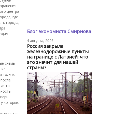
ступен
охранения
ого центра
орода, где
сть города,
тра
Блог экономиста Смирнова
ходим
4 августа, 2026
Россия закрыла
железнодорожные пункты
на границе с Латвией: что
это значит для нашей
ые схемы
страны?
ние
а то, что
 после
ые то
ность.
еперь
 у которых
очти пятая