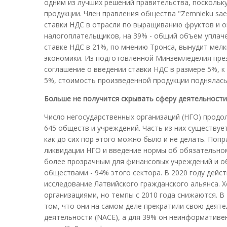
одним из лучших решений правительства, поскольк
продукции. Член правления общества "Zemnieku sa
ставки НДС в отрасли по выращиванию фруктов и о
налогоплательщиков, на 39% - общий объем уплаче
ставке НДС в 21%, по мнению Тронса, вынудит мел
экономики. Из подготовленной Минземледелия презе
соглашение о введении ставки НДС в размере 5%, 
5%, стоимость произведенной продукции поднялась на
Больше не получится скрывать сферу деятельности
Число негосударственных организаций (НГО) продол
645 обществ и учреждений. Часть из них существуе
как до сих пор этого можно было и не делать. Поп
ликвидации НГО и введение нормы об обязательном
более прозрачным для финансовых учреждений и об
обществами - 94% этого сектора. В 2020 году дейс
исследование Латвийского гражданского альянса. 
организациями, но темпы с 2010 года снижаются. В
том, что они на самом деле прекратили свою деяте
деятельности (NACE), а для 39% он неинформативен