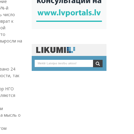
ение
5%-й
ь число
врат к
вой
уто
выросли на
вано 24
ости, так
тор НГО
вляются
ми
на мысль о
гом