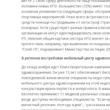
месте"). Свою сферу деятельности чаще показывают
половина новых НГО. Большинство (72%) имеет толь
основном упоминаются следующие сферы: обслужив
спортивных мероприятий. Реже всего встречаются
средств помощи пострадавшим от катастроф стран
пожарных. Хотя существуют разные правила класси
организации не могут идентифицировать свою хозя
РП. Неясная общая картина сектора НГО влечет за 
препятствия, например, при выявлении потенциаль
"Covid-19", подчеркивает Министерство юстиции. (D
В регионах востребован мобильный центр здравоо
До конца ноября идет благотворительная кампани
здравоохранения. Он уже 13 лет обеспечивает бесп
повседневной жизни многие специалисты недоступ
мобильного центра здравоохранения на этой неде
консультации врача-окулиста и аллерголога. В маш
бесплатно принимают 11 медиков различных специаль
везде доступны необходимые специалисты. "Если ну
магнитный резонанс полгода ждем", - рассказала 