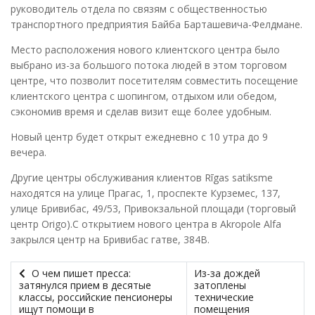
руководитель отдела по связям с общественностью
транспортного предприятия Байба Барташевича-Фелдмане.
Место расположения нового клиентского центра было
выбрано из-за большого потока людей в этом торговом
центре, что позволит посетителям совместить посещение
клиентского центра с шопингом, отдыхом или обедом,
сэкономив время и сделав визит еще более удобным.
Новый центр будет открыт ежедневно с 10 утра до 9
вечера.
Другие центры обслуживания клиентов Rīgas satiksme
находятся на улице Прагас, 1, проспекте Курземес, 137,
улице Бривибас, 49/53, Привокзальной площади (торговый
центр Origo).С открытием нового центра в Akropole Alfa
закрылся центр на Бривибас гатве, 384B.
О чем пишет пресса:
Из-за дождей
затянулся прием в десятые
затоплены
классы, российские пенсионеры
технические
ищут помощи в
помещения