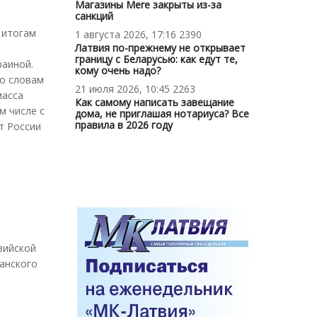
Магазины Mere закрыты из-за
санкций
 итогам
1 августа 2026, 17:16
2390
Латвия по-прежнему не открывает
границу с Беларусью: как едут те,
раиной.
кому очень надо?
По словам
21 июля 2026, 10:45
2263
масса
Как самому написать завещание
м числе с
дома, не приглашая нотариуса? Все
правила в 2026 году
т России
вийской
анского