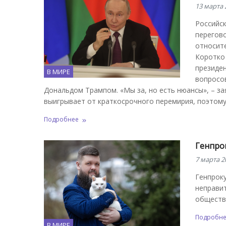
13 марта 
Российск
перегов
относит
Коротко 
президен
В МИРЕ
вопросов
Дональдом Трампом. «Мы за, но есть нюансы», – за
выигрывает от краткосрочного перемирия, поэтом
Подробнее
Генпро
7 марта 2
Генпрок
неправит
общества
Подробн
В МИРЕ