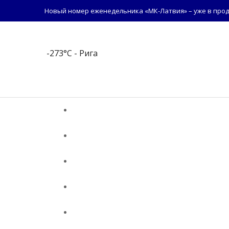
Новый номер еженедельника «МК-Латвия» – уже в прод
-273°C
- Рига