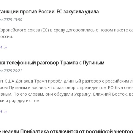
анкции против России: ЕС закусила удила
я 2025 13:50
вропейского союза (ЕС) в среду договорились о новом пакете с
оссии.
ее
лся телефонный разговор Трампа с Путиным
я 2025 20:21
нт США Дональд Трамп провёл длинный разговор с российским 
ром Путиным и заявил, что разговор с президентом РФ был оче
вным. По его словам, они обсудили Украину, Ближний Восток, 
ки и ряд других тем.
ее
е недели Прибалтика отключится от российской энергос