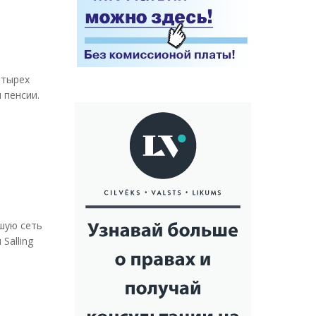
етырех
 пенсии.
шую сеть
Salling