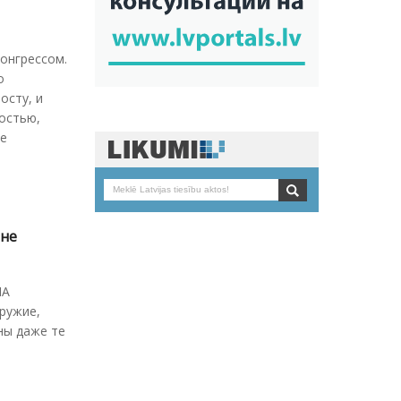
онгрессом.
о
осту, и
остью,
ые
ине
ША
ружие,
ны даже те