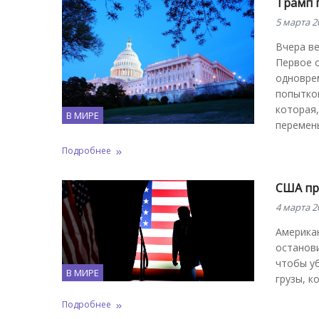
Трамп 
5 марта 2
Вчера в
Первое 
одноврем
попыткой
которая
В МИРЕ
перемен
Подробнее
США пр
4 марта 2
Америка
останов
чтобы у
В МИРЕ
грузы, к
Подробнее