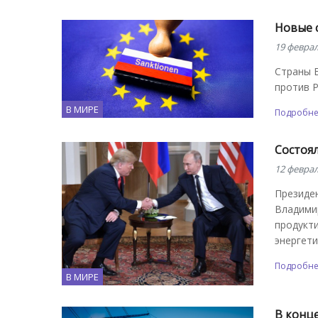
Новые с
19 феврал
Страны Е
против Р
В МИРЕ
Подробн
Состоя
12 феврал
Президе
Владими
продукти
энергети
Подробн
В МИРЕ
В конц