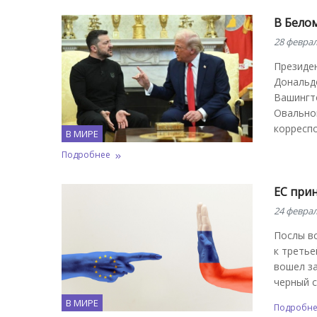
В Бело
28 феврал
Президе
Дональд
Вашингт
Овальном
корреспо
В МИРЕ
Подробнее
ЕС прин
24 феврал
Послы вс
к третье
вошел за
черный с
В МИРЕ
Подробн