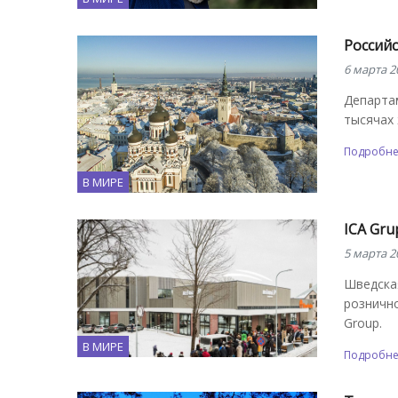
Россий
6 марта 2
Департа
тысячах 
Подробн
В МИРЕ
ICA Gru
5 марта 2
Шведская
рознично
Group.
В МИРЕ
Подробн