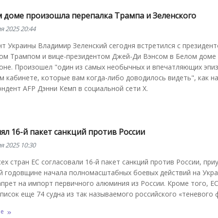
м доме произошла перепалка Трампа и Зеленского
я 2025 20:44
нт Украины Владимир Зеленский сегодня встретился с президен
ом Трампом и вице-президентом Джей-Ди Вэнсом в Белом доме
оне. Произошел "один из самых необычных и впечатляющих эпи
 кабинете, которые вам когда-либо доводилось видеть", как н
ндент AFP Дэнни Кемп в социальной сети X.
ял 16-й пакет санкций против России
я 2025 10:30
ех стран ЕС согласовали 16-й пакет санкций против России, пр
й годовщине начала полномасштабных боевых действий на Укра
прет на импорт первичного алюминия из России. Кроме того, ЕС
писок еще 74 судна из так называемого российского «теневого 
ее