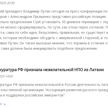
2025 20:30
ий президент Владимир Путин сегодня на пресс-конференции по
оров с Александром Лукашенко представил российскую позицию
ельно предложения США установить 30-дневное перемирие с Ук
ее можно сформулировать, по сути, как отказ через согласие. 
та, сама по себе идея, безусловно, правильная, но существует 
, которые необходимо обсудить с американской стороной, в то
явил Путин. Он также высказал мнение, что Украина в отличие о
у сама должна была инициировать подобное предложение.
куратура РФ признала нежелательной НПО из Латвии
025 14:00
уратура РФ признала нежелательной в России деятельность лат
ельственной организации "Ассоциация развития русского гражд
 и поддержки российских эмигрантов".
ее