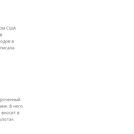
том США
 в
зодов в
аписала
иуроченный
ине. В него
 вносит в
флота».