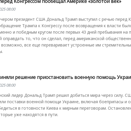
перед Конгрессом пообещал Америке «золотой век»
025 08:00
ечером президент США Дональд Трамп выступил с речью перед К
обращение Трампа к Конгрессу после возвращения к власти был
енно и победным кругом после первых 43 дней пребывания на п
 оправдать то, что он сделал, перед американской общественн
, возможно, все еще переваривает устроенные им стремительн
ы.
иняли решение приостановить военную помощь Укра
025 08:00
нский лидер Дональд Трамп решил добиться мира через силу. С
или поставки военной помощи Украине, включая боеприпасы и о
бедиться в готовности Киева к мирным переговорам. Остановле
оторые уже находятся в пути.