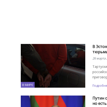
В Эстон
тюрьмы
26 марта 
Тартуски
российс
приговор
В МИРЕ
Подробн
Путин 
но ест