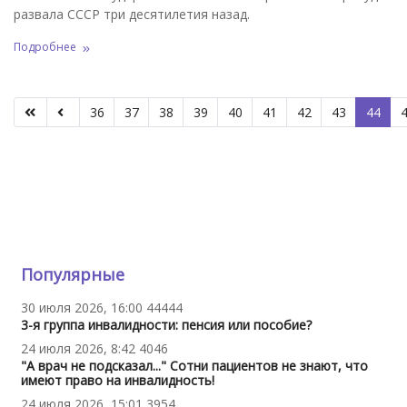
развала СССР три десятилетия назад.
Подробнее
Стран
36
37
38
39
40
41
42
43
44
Популярные
30 июля 2026, 16:00
44444
3-я группа инвалидности: пенсия или пособие?
24 июля 2026, 8:42
4046
"А врач не подсказал..." Сотни пациентов не знают, что
имеют право на инвалидность!
24 июля 2026, 15:01
3954