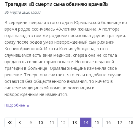
Трагедия: «В смерти сына обвиняю врачей!»
30 марта 2026 09:00
В середине февраля этого года в Юрмальской больнице во
время родов скончалась 43-летняя женщина. А полтора
года назад в этом же роддоме произошла другая трагедия:
сразу после родов умер новорожденный сын рижанки
Ксении Архиповой. И хотя Ксения убеждена, что в
случившемся есть вина медиков, сперва она не хотела
предавать свою историю огласке. Но после недавней
трагедии в больнице Юрмалы женщина изменила свое
решение. Теперь она считает, что если подобные случаи
остаются без общественного внимания, то ничего в
системе медицинской помощи роженицам и
новорожденным не изменится.
Подробнее
9
10
11
12
13
14
15
16
17
1
Страница 14 из 190