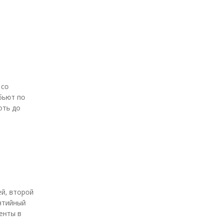
 со
бьют по
оть до
ей, второй
нтийный
енты в