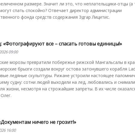
еличенном размере. Значит ли это, что неплательщики-отцы (а
могут спать спокойно? Отвечает директор администрации
твенного фонда средств содержания Эдгар Лицитис.
: «Фотографируют все – спасать готовы единицы!»
2026 09:00
ские морозы превратили побережье рижской Мангальсалы в кр
 морские брызги создали вокруг остова затонувшего корабля Lad
ивые ледяные скульптуры. Рижане устроили настоящее паломнич
ему судну: сотни людей выходили на лед, любовались и снимали
ля жизни, несмотря на строжайшие запреты. В их числе оказалс
Олег.
«Документам ничего не грозит!»
026 16:00