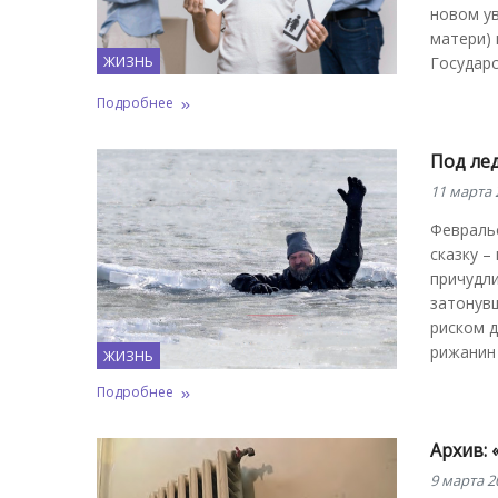
новом ув
матери) 
ЖИЗНЬ
Государс
Подробнее
Под лед
11 марта 
Февраль
сказку –
причудл
затонувш
риском д
рижанин 
ЖИЗНЬ
Подробнее
Архив: 
9 марта 2