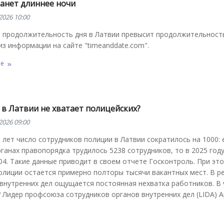
танет длиннее ночи
2026 10:00
а продолжительность дня в Латвии превысит продолжительность
из информации на сайте "timeanddate.com".
ее
 в Латвии не хватает полицейских?
2026 09:00
 лет число сотрудников полиции в Латвии сократилось на 1000: 
рганах правопорядка трудилось 5238 сотрудников, то в 2025 год
04. Такие данные приводит в своем отчете Госконтроль. При это
олиции остается примерно полторы тысячи вакантных мест. В р
внутренних дел ощущается постоянная нехватка работников. В
 Лидер профсоюза сотрудников органов внутренних дел (LIDA) 