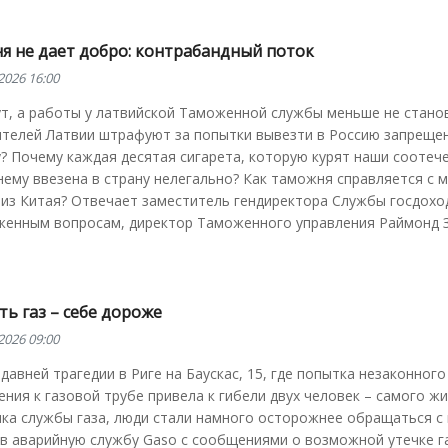
я не дает добро: контрабандный поток
2026 16:00
т, а работы у латвийской Таможенной службы меньше не станов
ителей Латвии штрафуют за попытки вывезти в Россию запреще
? Почему каждая десятая сигарета, которую курят наши соотеч
ему ввезена в страну нелегально? Как таможня справляется с 
из Китая? Отвечает заместитель гендиректора Службы госдохо
женным вопросам, директор Таможенного управления Раймонд З
ь газ – себе дороже
2026 09:00
давней трагедии в Риге на Баускас, 15, где попытка незаконного
ния к газовой трубе привела к гибели двух человек – самого жи
ка службы газа, люди стали намного осторожнее обращаться с 
 в аварийную службу Gaso с сообщениями о возможной утечке г