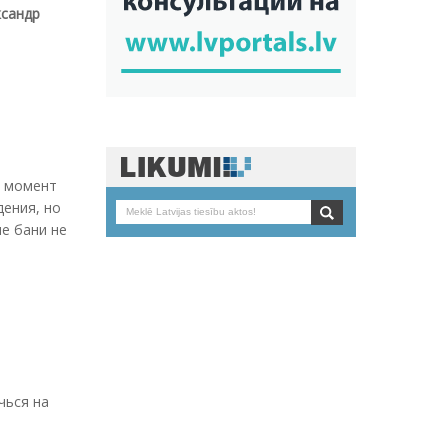
ксандр
т момент
дения, но
ие бани не
чься на