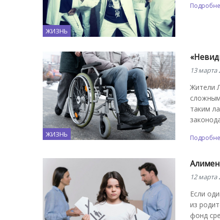
Подробн
ЖИЗНЬ
«Невиди
13 марта 
Жители 
сложным
таким ла
законода
ЖИЗНЬ
Подробн
Алимент
12 марта 
Если оди
из роди
фонд сре