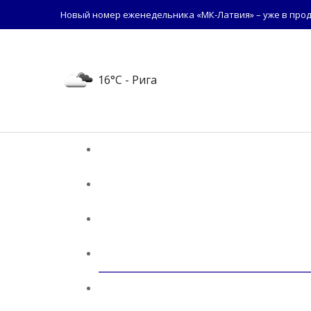
Новый номер еженедельника «МК-Латвия» – уже в прод
16°C
- Рига