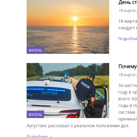
День с
18 марта 
18 март
следует 
Подробн
ЖИЗНЬ
Почему
18 марта 
За шесть
году в о
всего 42
годы в п
системе 
ЖИЗНЬ
причина?
Аугустанс рассказал о реальном положении дел.
Подробнее