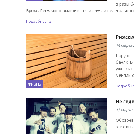
в разы 
Брокс.
Регулярно выявляются и случаи нелегальног
Подробнее
Рижские
14 марта 
Пару лет
банях. В
уже в ис
меняли с
ЖИЗНЬ
Подробн
Не сиди
13 марта 
Обозрев
этих вых