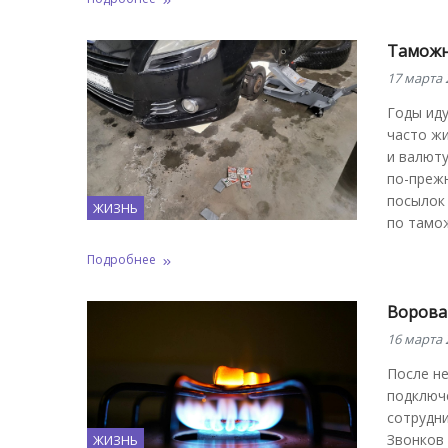
Таможн
17 марта 
Годы иду
часто ж
и валюту
по-прежн
посылок 
ЖИЗНЬ
по тамо
Подробнее
Вороват
16 марта 
После не
подключе
сотрудни
Звонков
ЖИЗНЬ