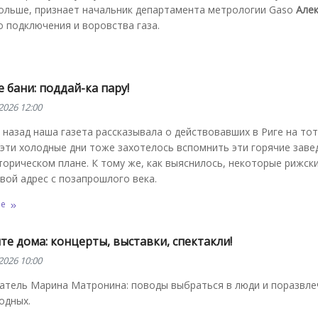
больше, признает начальник департамента метрологии Gaso
Але
о подключения и воровства газа.
 бани: поддай-ка пару!
2026 12:00
 назад наша газета рассказывала о действовавших в Риге на то
 эти холодные дни тоже захотелось вспомнить эти горячие заве
торическом плане. К тому же, как выяснилось, некоторые рижск
вой адрес с позапрошлого века.
ее
те дома: концерты, выставки, спектакли!
2026 10:00
атель Марина Матронина: поводы выбраться в люди и поразвле
одных.