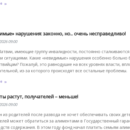
ее
мые» нарушения: законно, но... очень несправедливо!
2026 09:00
Латвии, имеющие группу инвалидности, постоянно сталкиваются
и ситуациями. Какие «невидимые» нарушения особенно больно 
твийцам? Пожалуй, это равнодушие на всех уровнях власти, впл
тельной, из-за которого происходят все остальные проблемы.
ее
ы растут, получателей – меньше!
2026 09:00
н из родителей после развода не хочет обеспечивать своих дет
телей может обратиться за алиментами в Государственный гара
дств содержания. В этом году фонд начал платить семьям алим