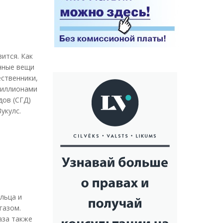
ится. Как
нные вещи
ественники,
миллионами
дов (СГД)
укулс.
льца и
газом.
аза также