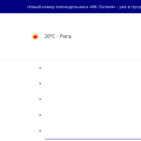
Новый номер еженедельника «МК-Латвия» – уже в прод
20°C
- Рига