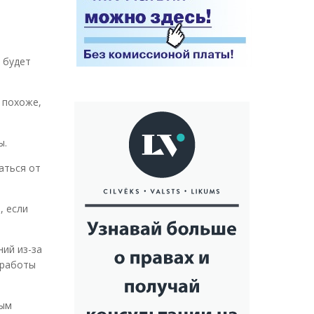
 будет
 похоже,
ы.
аться от
, если
ий из-за
 работы
тым