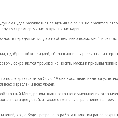
удущем будет развиваться пандемия Covid-19, но правительство
аналу TV3 премьер-министр Кришьянис Кариньш.
жность передышки, когда это объективно возможно", и сейчас,
мии, одобренной коалицией, сбалансированы различные интерес
поэтому сохраняется требование носить маски и призывы привив
то после кризиса из-за Covid-19 она восстанавливается успешно
я всех отраслей и всех людей.
работанный Минздравом план поэтапного уменьшения ограничен
езопасности для детей, а также отменены ограничения на время
ничений, когда будет разрешено работать многим ранее закры