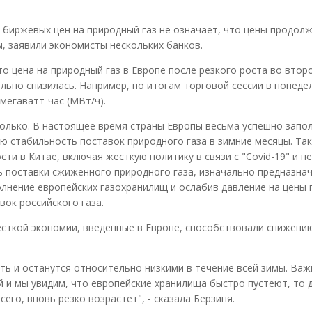
биржевых цен на природный газ не означает, что цены продол
ы, заявили экономисты нескольких банков.
о цена на природный газ в Европе после резкого роста во втор
льно снизилась. Например, по итогам торговой сессии в понедел
 мегаватт-час (МВт/ч).
сколько. В настоящее время страны Европы весьма успешно запо
ю стабильность поставок природного газа в зимние месяцы. Так
ти в Китае, включая жесткую политику в связи с "Covid-19" и п
 поставки сжиженного природного газа, изначально предназна
олнение европейских газохранилищ и ослабив давление на цены г
ок российского газа.
есткой экономии, введенные в Европе, способствовали снижени
ть и останутся относительно низкими в течение всей зимы. Ва
й и мы увидим, что европейские хранилища быстро пустеют, то 
сего, вновь резко возрастет", - сказала Берзиня.