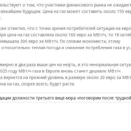
ельствуют о том, что участники финансового рынка не ожидаю
 ближайшем будущем. Цена на газ может составить около 150 ев
.
кже отметил, что с точки зрения потребителей ситуация на евр
бря цена на газ составляла около 160 евро за МВт/ч, то 18 октя
 превышала 300 евро за МВт/ч. По словам экономиста, этому
 относительно теплая погода и снижение потребления газа в у
имерно в два раза выше цен на нефть, и это ненормальная ситуа
025 году МВт/ч газа в Европе вновь станет дешевле МВт/ч
аз вернется на прежний уровень в размере около 20 евро за МВт
 на газ, скорее всего, будет расти.
идации должности третьего вице-мэра «поговорим после трудно