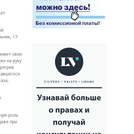
жат
ой
ьник, 17
лняют свои
же на руку
ерегрев
чавшегося
аза,
ю
жную роль
даже при