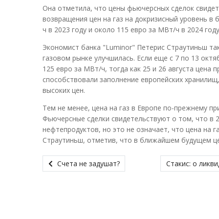
Она отметила, что цены фьючерсных сделок свидет
возвращения цен на газ на докризисный уровень в
ч в 2023 году и около 115 евро за МВт/ч в 2024 году
Экономист банка "Luminor" Петерис Страутиньш та
газовом рынке улучшилась. Если еще с 7 по 13 октя
125 евро за МВт/ч, тогда как 25 и 26 августа цена
способствовали заполнение европейских хранилищ,
высоких цен.
Тем не менее, цена на газ в Европе по-прежнему пр
Фьючерсные сделки свидетельствуют о том, что в 2
нефтепродуктов, но это не означает, что цена на г
Страутиньш, отметив, что в ближайшем будущем цена
Счета не задушат?
Стакис: о ликв