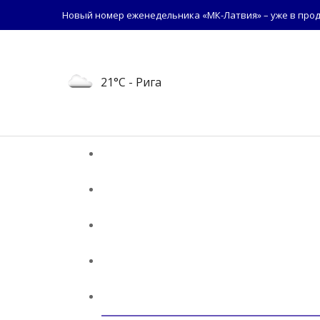
Новый номер еженедельника «МК-Латвия» – уже в прод
21°C
- Рига