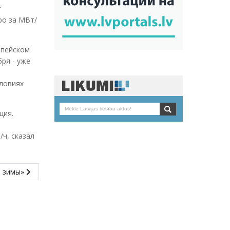
т
ро за МВт/
опейском
бря - уже
словиях
ция.
/ч, сказал
й зимы»