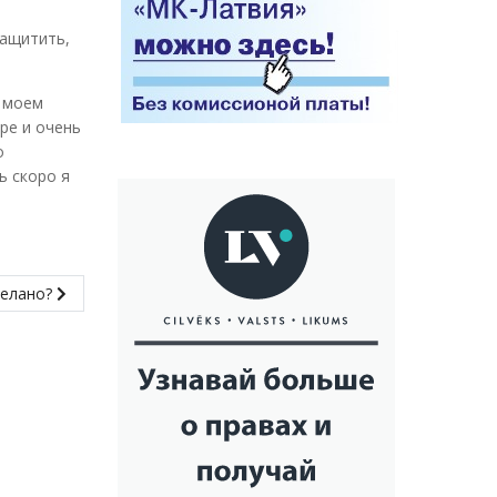
защитить,
В моем
ре и очень
о
ь скоро я
делано?