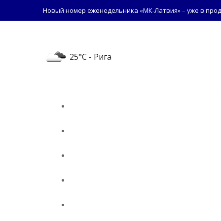
Новый номер еженедельника «МК-Латвия» – уже в прод
25°C
- Рига