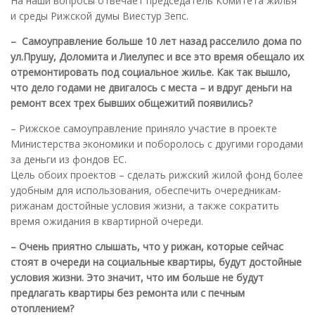
На наши вопросы отвечает председатель Комитета жилья
и среды Рижской думы Виестур Зепс.
– Самоуправление больше 10 лет назад расселило дома по
ул.Прушу, Доломита и Лиелупес и все это время обещало их
отремонтировать под социальное жилье. Как так вышло,
что дело годами не двигалось с места – и вдруг деньги на
ремонт всех трех бывших общежитий появились?
– Рижское самоуправление приняло участие в проекте
Министерства экономики и поборолось с другими городами
за деньги из фондов ЕС.
Цель обоих проектов – сделать рижский жилой фонд более
удобным для использования, обеспечить очередникам-
рижанам достойные условия жизни, а также сократить
время ожидания в квартирной очереди.
– Очень приятно слышать, что у рижан, которые сейчас
стоят в очереди на социальные квартиры, будут достойные
условия жизни. Это значит, что им больше не будут
предлагать квартиры без ремонта или с печным
отоплением?