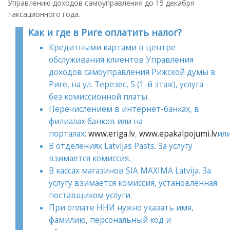
Управлению доходов самоуправления до 15 декабря
таксационного года.
Как и где в Риге оплатить налог
?
Кредитными картами в центре
обслуживания клиентов Управления
доходов самоуправления Рижской думы в
Риге, на ул. Терезес, 5 (1-й этаж), услуга –
без комиссионной платы.
Перечислением в интернет-банках, в
филиалах банков или на
порталах:
www.eriga.lv
,
www.epakalpojumi.lv
ил
В отделениях Latvijas Pasts. За услугу
взимается комиссия.
В кассах магазинов SIA MAXIMA Latvija. За
услугу взимается комиссия, установленная
поставщиком услуги.
При оплате ННИ нужно указать имя,
фамилию, персональный код и