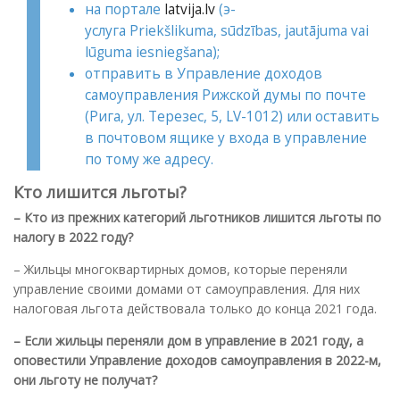
на портале
latvija.lv
(э-
услуга Priekšlikuma, sūdzības, jautājuma vai
lūguma iesniegšana);
отправить в Управление доходов
самоуправления Рижской думы по почте
(Рига, ул. Терезес, 5, LV-1012) или оставить
в почтовом ящике у входа в управление
по тому же адресу.
Кто лишится льготы
?
– Кто из прежних категорий льготников лишится льготы по
налогу в 2022 году
?
– Жильцы многоквартирных домов, которые переняли
управление своими домами от самоуправления. Для них
налоговая льгота действовала только до конца 2021 года.
– Если жильцы переняли дом в управление в 2021 году, а
оповестили Управление доходов самоуправления в 2022-м,
они льготу не получат
?