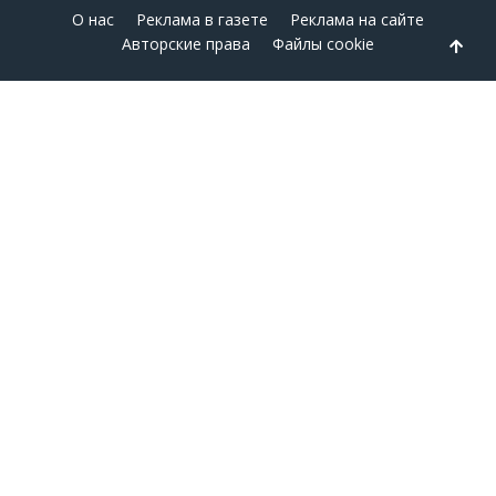
О нас
Реклама в газете
Реклама на сайте
Авторские права
Файлы cookie
Back