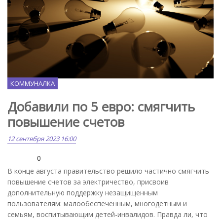
Pixabay.com
КОММУНАЛКА
Добавили по 5 евро: смягчить
повышение счетов
12 сентября 2023 16:00
0
В конце августа правительство решило частично смягчить
повышение счетов за электричество, присвоив
дополнительную поддержку незащищенным
пользователям: малообеспеченным, многодетным и
семьям, воспитывающим детей-инвалидов. Правда ли, что