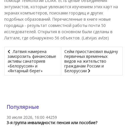
помощи технологии LiDAR. Есть целые объединения
энтузиастов, которые увлекаются изучением этих карт на
экранах компьютеров, поисками городищ и других
подобных образований. Перечисленные в книге новые
городища - результат совместной работы почти 50
исследователей. Открытия в основном были сделаны в
Латгале, где обнаружено 56 объектов. (Latvijas avīze)
Латвия намерена
Сейм приостановил выдачу
заморозить финансовые
первичных временных
активы санаториев
видов на жительство
«Белоруссия» и
гражданам России и
«Янтарный берег»
Белоруссии
Популярные
30 июля 2026, 16:00
44259
3-я группа инвалидности: пенсия или пособие?