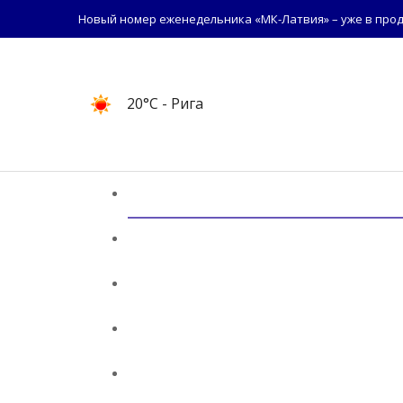
Новый номер еженедельника «МК-Латвия» – уже в прод
20°C
- Рига