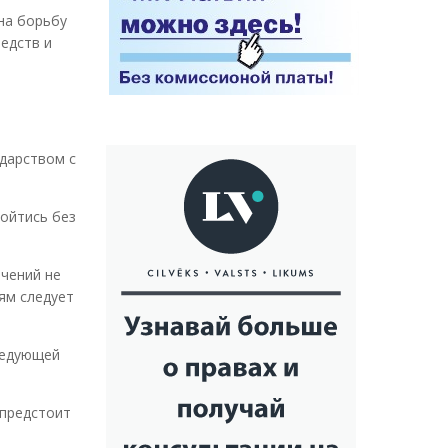
на борьбу
едств и
дарством с
бойтись без
ичений не
ям следует
ледующей
 предстоит