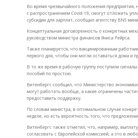
Во время чрезвычайного положения предприятия, 
с распространением Covid-19, смогут отложить упл
субсидии для зарплат, сообщил агентству BNS мини
Концептуальная договоренность о конкретных меха
руководством министра финансов Яниса Рейрса.
Также планируется, что вакцинированным работник
первого дня, чтобы они могли оставаться дома и п
В то же время в рабочую группу поступили сигналы
пособий по простою.
Витенбергс сообщил, что Министерство экономики п
могут работать вообще, а какие ограничены частич
предоставить поддержку.
По словам министра, в оптимальном случае конкр
неделе, но есть вероятность того, что предложени
Витенбергс также отметил, что, например, выплат
согласовать с Европейской комиссией, а это в люб