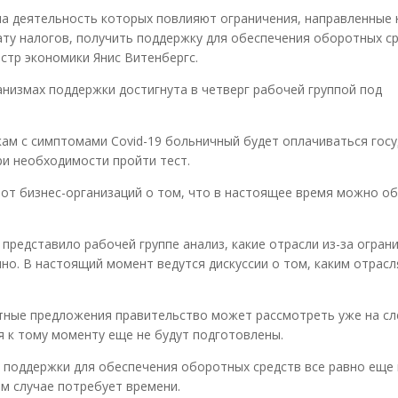
на деятельность которых повлияют ограничения, направленные 
ату налогов, получить поддержку для обеспечения оборотных ср
стр экономики Янис Витенбергс.
низмах поддержки достигнута в четверг рабочей группой под
ам с симптомами Covid-19 больничный будет оплачиваться госу
ри необходимости пройти тест.
 от бизнес-организаций о том, что в настоящее время можно о
редставило рабочей группе анализ, какие отрасли из-за огран
но. В настоящий момент ведутся дискуссии о том, каким отрасл
етные предложения правительство может рассмотреть уже на с
я к тому моменту еще не будут подготовлены.
у поддержки для обеспечения оборотных средств все равно еще
ом случае потребует времени.