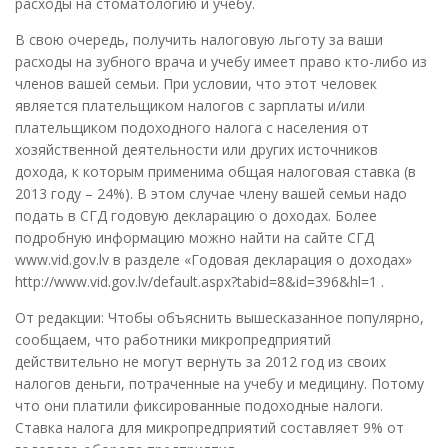
расходы на стоматологию и учебу.
В свою очередь, получить налоговую льготу за ваши
расходы на зубного врача и учебу имеет право кто-либо из
членов вашей семьи. При условии, что этот человек
является плательщиком налогов с зарплаты и/или
плательщиком подоходного налога с населения от
хозяйственной деятельности или других источников
дохода, к которым применима общая налоговая ставка (в
2013 году – 24%). В этом случае члену вашей семьи надо
подать в СГД годовую декларацию о доходах. Более
подробную информацию можно найти на сайте СГД
www.vid.gov.lv в разделе «Годовая декларация о доходах»
http://www.vid.gov.lv/default.aspx?tabid=8&id=396&hl=1 .
От редакции: Чтобы объяснить вышесказанное популярно,
сообщаем, что работники микропредприятий
действительно не могут вернуть за 2012 год из своих
налогов деньги, потраченные на учебу и медицину. Потому
что они платили фиксированные подоходные налоги.
Ставка налога для микропредприятий составляет 9% от