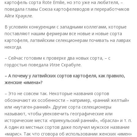
картофель сорта Rote Emilie, но это уже на любителя, –
поведала главы Союза картофелеводов и переработчиков
Айги Краукле.
В условиях конкуренции с западными коллегами, которые
поставляют нашим фермерам все новые и новые сорта
картофеля, латвийским селекционерам почивать на лаврах
некогда.
– Сейчас готовим к проверке два новых сорта, – с
гордостью поведала Илзе Скрабуле.
– А почему у латвийских сортов картофеля, как правило,
женские «имена»?
– Это не совсем так. Некоторые названия сортов
обозначают их особенности – например, «ранний желтый»
или «мутаген-ранний». Другие сорта селекционеры
называют, чтобы увековечить географические или
исторические места: «приекульский ранний», «брасла» и т. п.
А один из местных сортов даже получил мужское название
«марис». Так что сговора об использовании женских «имен»