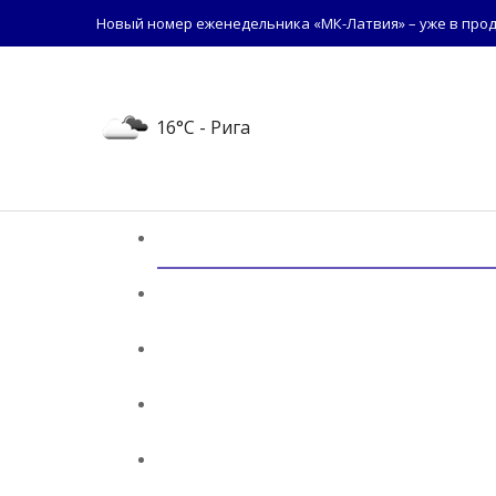
Новый номер еженедельника «МК-Латвия» – уже в прод
16°C
- Рига