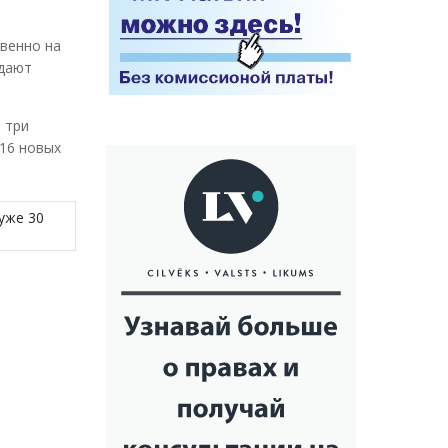
твенно на
здают
 три
 16 новых
уже 30