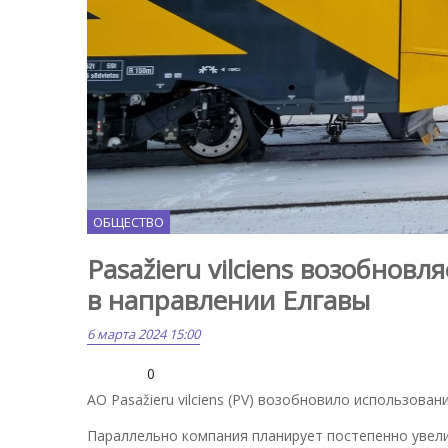
ОБЩЕСТВО
Pasažieru vilciens возобнов
в направлении Елгавы
6 марта 2024 15:00
0
АО Pasažieru vilciens (PV) возобновило использов
Параллельно компания планирует постепенно увел