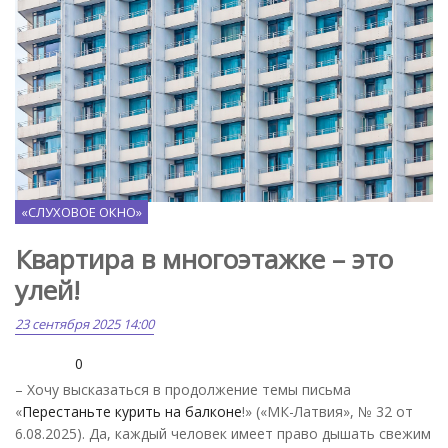
Pixabay.com
«СЛУХОВОЕ ОКНО»
Квартира в многоэтажке – это
улей!
23 сентября 2025 14:00
0
– Хочу высказаться в продолжение темы письма
«
Перестаньте курить на балконе
!» («МК-Латвия», № 32 от
6.08.2025). Да, каждый человек имеет право дышать свежим