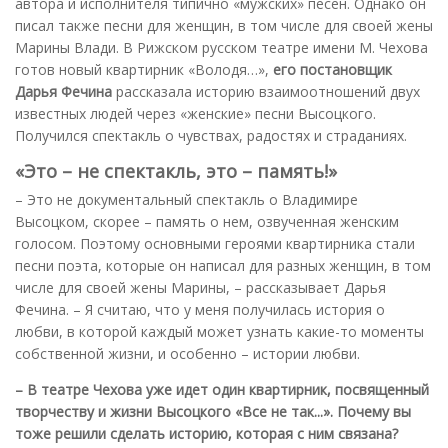
автора и исполнителя типично «мужских» песен. Однако он
писал также песни для женщин, в том числе для своей жены
Марины Влади. В Рижском русском театре имени М. Чехова
готов новый квартирник «Володя…»,
его постановщик
Дарья Фечина
рассказала историю взаимоотношений двух
известных людей через «женские» песни Высоцкого.
Получился спектакль о чувствах, радостях и страданиях.
«Это – не спектакль, это – память!»
– Это не документальный спектакль о Владимире
Высоцком, скорее – память о нем, озвученная женским
голосом. Поэтому основными героями квартирника стали
песни поэта, которые он написал для разных женщин, в том
числе для своей жены Марины, – рассказывает Дарья
Фечина. – Я считаю, что у меня получилась история о
любви, в которой каждый может узнать какие-то моменты
собственной жизни, и особенно – истории любви.
– В театре Чехова уже идет один квартирник, посвященный
творчеству и жизни Высоцкого «Все не так...». Почему вы
тоже решили сделать историю, которая с ним связана?