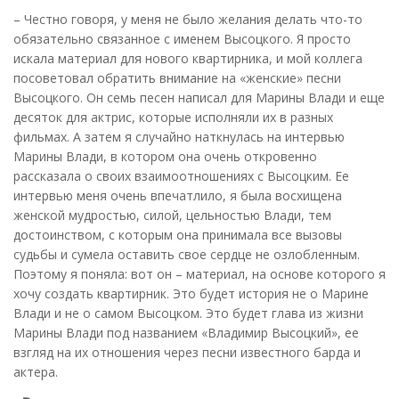
– Честно говоря, у меня не было желания делать что-то
обязательно связанное с именем Высоцкого. Я просто
искала материал для нового квартирника, и мой коллега
посоветовал обратить внимание на «женские» песни
Высоцкого. Он семь песен написал для Марины Влади и еще
десяток для актрис, которые исполняли их в разных
фильмах. А затем я случайно наткнулась на интервью
Марины Влади, в котором она очень откровенно
рассказала о своих взаимоотношениях с Высоцким. Ее
интервью меня очень впечатлило, я была восхищена
женской мудростью, силой, цельностью Влади, тем
достоинством, с которым она принимала все вызовы
судьбы и сумела оставить свое сердце не озлобленным.
Поэтому я поняла: вот он – материал, на основе которого я
хочу создать квартирник. Это будет история не о Марине
Влади и не о самом Высоцком. Это будет глава из жизни
Марины Влади под названием «Владимир Высоцкий», ее
взгляд на их отношения через песни известного барда и
актера.