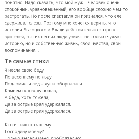
понятно. Надо сказать, что мой муж – человек очень
спокойный, уравновешенный, его вообще сложно чем-то
растрогать. Но после спектакля он признался, что еле
сдерживал слезы. Поэтому мне хочется верить, что
история Высоцкого и Влади действительно затронет
зрителей, в этих песнях люди увидят не только чужую
историю, но и собственную жизнь, свои чувства, свои
воспоминания…
Те самые стихи
Я несла свою беду
По весеннему по льду.
Подломился лед – душа оборвалася.
Камнем под воду пошла,
А беда, хоть тяжела,
Да за острые края удержалася.
Да за острые края удержалася.
Кто из них сказал ему –
Господину моему?
Только выдали меня, проболталися,