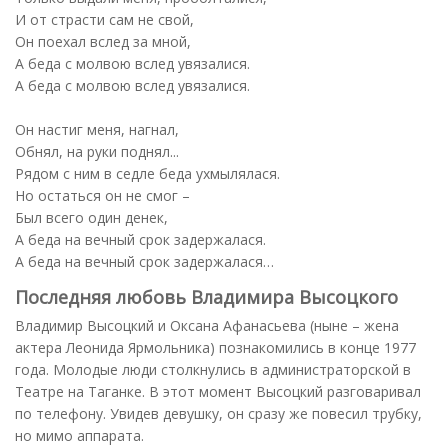
И от страсти сам не свой,
Он поехал вслед за мной,
А беда с молвою вслед увязалися.
А беда с молвою вслед увязалися.
Он настиг меня, нагнал,
Обнял, на руки поднял...
Рядом с ним в седле беда ухмылялася.
Hо остаться он не смог –
Был всего один денек,
А беда на вечный срок задержалася.
А беда на вечный срок задержалася…
Последняя любовь Владимира Высоцкого
Владимир Высоцкий и Оксана Афанасьева (ныне – жена
актера Леонида Ярмольника) познакомились в конце 1977
года. Молодые люди столкнулись в администраторской в
Театре на Таганке. В этот момент Высоцкий разговаривал
по телефону. Увидев девушку, он сразу же повесил трубку,
но мимо аппарата.