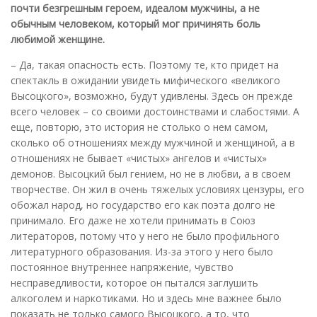
почти безгрешным героем, идеалом мужчины, а не
обычным человеком, который мог причинять боль
любимой женщине.
– Да, такая опасность есть. Поэтому те, кто придет на
спектакль в ожидании увидеть мифического «великого
Высоцкого», возможно, будут удивлены. Здесь он прежде
всего человек – со своими достоинствами и слабостями. А
еще, повторю, это история не столько о нем самом,
сколько об отношениях между мужчиной и женщиной, а в
отношениях не бывает «чистых» ангелов и «чистых»
демонов. Высоцкий был гением, но не в любви, а в своем
творчестве. Он жил в очень тяжелых условиях цензуры, его
обожал народ, но государство его как поэта долго не
принимало. Его даже не хотели принимать в Союз
литераторов, потому что у него не было профильного
литературного образования. Из-за этого у него было
постоянное внутреннее напряжение, чувство
несправедливости, которое он пытался заглушить
алкоголем и наркотиками. Но и здесь мне важнее было
показать не только самого Высоцкого, а то, что