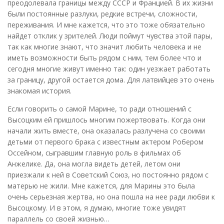
преодолевала границы между СССР и Францией. В их жизни
были постоянные разлуки, редкие встречи, сложности,
переживания. И мне кажется, что это тоже обязательно
найдет отклик у зрителей. Люди поймут чувства этой пары,
так как многие знают, что значит любить человека и не
иметь возможности быть рядом с ним, тем более что и
сегодня многие живут именно так: один уезжает работать
за границу, другой остается дома. Для латвийцев это очень
знакомая история.
Если говорить о самой Марине, то ради отношений с
Высоцким ей пришлось многим пожертвовать. Когда они
начали жить вместе, она оказалась разлучена со своими
детьми от первого брака с известным актером Робером
Оссейном, сыгравшим главную роль в фильмах об
Анжелике. Да, она могла видеть детей, летом они
приезжали к ней в Советский Союз, но постоянно рядом с
матерью не жили. Мне кажется, для Марины это была
очень серьезная жертва, но она пошла на нее ради любви к
Высоцкому. И в этом, я думаю, многие тоже увидят
параллель со своей жизнью…