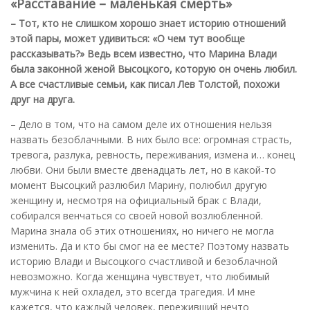
«Расставание – маленькая смерть»
– Тот, кто не слишком хорошо знает историю отношений
этой пары, может удивиться: «О чем тут вообще
рассказывать?» Ведь всем известно, что Марина Влади
была законной женой Высоцкого, которую он очень любил.
А все счастливые семьи, как писал Лев Толстой, похожи
друг на друга.
– Дело в том, что на самом деле их отношения нельзя
назвать безоблачными. В них было все: огромная страсть,
тревога, разлука, ревность, переживания, измена и… конец
любви. Они были вместе двенадцать лет, но в какой-то
момент Высоцкий разлюбил Марину, полюбил другую
женщину и, несмотря на официальный брак с Влади,
собирался венчаться со своей новой возлюбленной.
Марина знала об этих отношениях, но ничего не могла
изменить. Да и кто бы смог на ее месте? Поэтому назвать
историю Влади и Высоцкого счастливой и безоблачной
невозможно. Когда женщина чувствует, что любимый
мужчина к ней охладел, это всегда трагедия. И мне
кажется, что каждый человек, переживший нечто