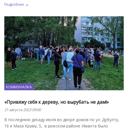
Подробнее
КОММУНАЛКА
«Привяжу себя к дереву, но вырубать не дам!»
21 августа 2023 09:00
В последнюю декаду июля во дворе домов по ул. Дубулту,
16 и Маза Круму, 5, в рижском районе Иманта было