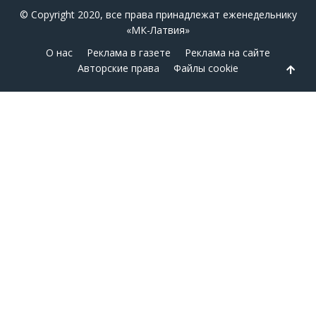
© Copyright 2020, все права принадлежат еженедельнику
«МК-Латвия»
О нас
Реклама в газете
Реклама на сайте
Авторские права
Файлы cookie
Back