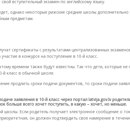
 свой вступительный экзамен по английскому языку.
будет, однако некоторые рижские средние школы дополнительно
бным предметам.
олучат сертификаты с результатами централизованных экзаменов,
участие в конкурсе на поступление в 10-й класс.
этому времени также будут известны. Так что дети, которые не
0-й класс в обычной школе.
ение продлить сроки подачи документов, то сроки подачи заявл
даче заявления в 10-й класс через портал latvija.gov.lv родител
ок больше всего хочет поступить, в какую – хочет, но меньше.
й школы. Если родитель получает электронное сообщение о том
 приоритетная, он должен подтвердить свое намерение в течени