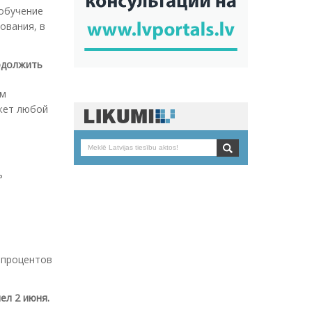
 обучение
ования, в
родолжить
ем
ожет любой
ь
з процентов
ел 2 июня.