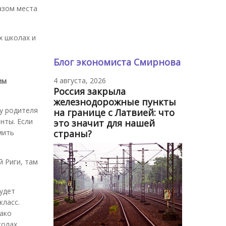
азом места
х школах и
Блог экономиста Смирнова
4 августа, 2026
им
Россия закрыла
железнодорожные пункты
 у родителя
на границе с Латвией: что
нты. Если
это значит для нашей
мить
страны?
 Риги, там
будет
класс.
нако
колах.