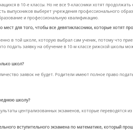
чащихся в 10-е классы. Но не все 9-классники хотят продолжать
сть выпускников выберет учреждения профессионального образ
бразование и профессиональную квалификацию.
но мест для того, чтобы все девятиклассники, которые хотят п
менно в той школе, которую выбрал сам ученик, потому что при
что подать заявку на обучение в 10-м классе рижской школы м
олько школ?
количество заявок не будет. Родители имеют полное право подат
среднюю школу?
езультаты централизованных экзаменов, которые переводятся и
ельного вступительного экзамена по математике, который прош