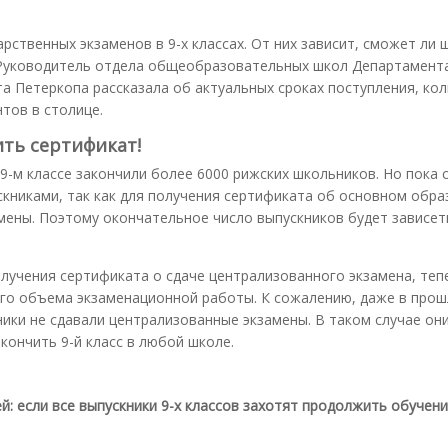
рственных экзаменов в 9-х классах. От них зависит, сможет ли 
. Руководитель отдела общеобразовательных школ Департамент
а Петеркопа рассказала об актуальных сроках поступления, ко
тов в столице.
ить сертификат!
 9-м классе закончили более 6000 рижских школьников. Но пока
ускниками, так как для получения сертификата об основном обр
ены. Поэтому окончательное число выпускников будет зависет
олучения сертификата о сдаче централизованного экзамена, теп
го объема экзаменационной работы. К сожалению, даже в прош
еники не сдавали централизованные экзамены. В таком случае он
кончить 9-й класс в любой школе.
й: если все выпускники 9-х классов захотят продолжить обучени