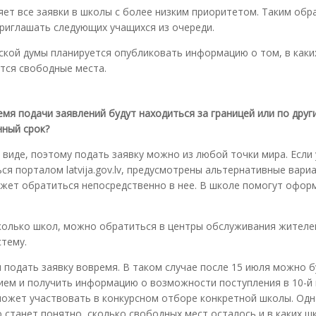
ет все заявки в школы с более низким приоритетом. Таким обр
риглашать следующих учащихся из очереди.
ской думы планируется опубликовать информацию о том, в каки
тся свободные места.
емя подачи заявлений будут находиться за границей или по друг
нный срок?
виде, поэтому подать заявку можно из любой точки мира. Если
я порталом latvija.gov.lv, предусмотрены альтернативные вариа
жет обратиться непосредственно в нее. В школе помогут офор
сколько школ, можно обратиться в центры обслуживания жителей
стему.
л подать заявку вовремя. В таком случае после 15 июля можно 
ем и получить информацию о возможности поступления в 10-й 
сможет участвовать в конкурсном отборе конкретной школы. Од
 станет понятно, сколько свободных мест осталось и в каких ш