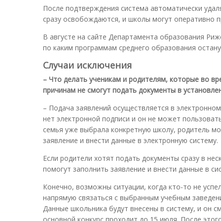
После подтверждения система автоматически удаля
сразу освобождаются, и школы могут оперативно п
В августе на сайте Департамента образования Риж
по каким программам среднего образования остану
Случаи исключения
– Что делать ученикам и родителям, которые во вр
причинам не смогут подать документы в установле
– Подача заявлений осуществляется в электронном 
нет электронной подписи и он не может пользоватьс
семья уже выбрала конкретную школу, родитель мо
заявление и внести данные в электронную систему.
Если родители хотят подать документы сразу в не
помогут заполнить заявление и внести данные в си
Конечно, возможны ситуации, когда кто-то не успе
напрямую связаться с выбранным учебным заведени
Данные школьника будут внесены в систему, и он 
основной конкурс проходит до 15 июля. После этого