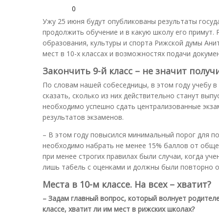
0
Ужу 25 июня будут опубликованы результаты госуда
продолжить обучение и в какую школу его примут
образования, культуры и спорта Рижской думы Анит
мест в 10-х классах и возможностях подачи докумен
Закончить 9-й класс – не значит получ
По словам нашей собеседницы, в этом году учебу в
сказать, сколько из них действительно станут вып
необходимо успешно сдать централизованные экзам
результатов экзаменов.
– В этом году повысился минимальный порог для п
необходимо набрать не менее 15% баллов от обще
при менее строгих правилах были случаи, когда уч
лишь табель с оценками и должны были повторно о
Места в 10-м классе. На всех – хватит?
– Задам главный вопрос, который волнует родителе
классе, хватит ли им мест в рижских школах?