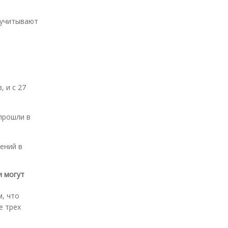
 учитывают
 и с 27
 прошли в
ений в
и могут
, что
е трех