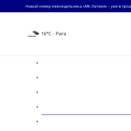
Новый номер еженедельника «МК-Латвия» – уже в прод
16°C
- Рига