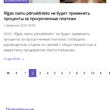
КОММУНАЛКА
Rīgas namu pārvaldnieks не будет применять
проценты за просроченные платежи
2 февраля 2026 18:00
ООО "Rīgas namu pārvaldnieks" не будет применять
проценты за просроченные платежи, сообщила
руководитель отдела по связям с общественностью и
маркетингу предприятия Инита Кабанова.
Подробнее
1
2
3
4
5
6
7
8
9
10
Страница 2 из 34
Популярные