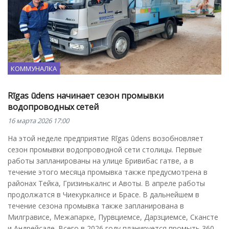
КОММУНАЛКА
Rīgas ūdens начинает сезон промывки
водопроводных сетей
16 марта 2026 17:00
На этой неделе предприятие Rīgas ūdens возобновляет
сезон промывки водопроводной сети столицы. Первые
работы запланированы на улице Бривибас гатве, а в
течение этого месяца промывка также предусмотрена в
районах Тейка, Гризинькалнс и Авоты. В апреле работы
продолжатся в Чиекуркалнсе и Брасе. В дальнейшем в
течение сезона промывка также запланирована в
Милгрависе, Межапарке, Пурвциемсе, Дарзциемсе, Скансте
и Андрейсале. Всего в 2026 году планируется промыть 360